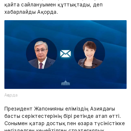
қайта сайлануымен құттықтады, деп
хабарлайды Ақорда.
Ақорда
Президент Жапонияны еліміздің Азиядағы
басты серіктестерінің бірі ретінде атап өтті.
Сонымен қатар достық пен өзара түсіністікке
негізделген кеңейтілген стратегиялық