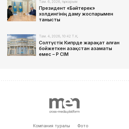
Там. 6, 2026, түнжарым
Президент «Бәйтерек»
холдингінің даму жоспарымен
танысты
Там. 4, 2026, 10:42 Т.Қ.
Солтүстік Кипрде жарақат алған
бойжеткен Қазақстан азаматы
емес – ҚР СІМ
Компания туралы
Фото