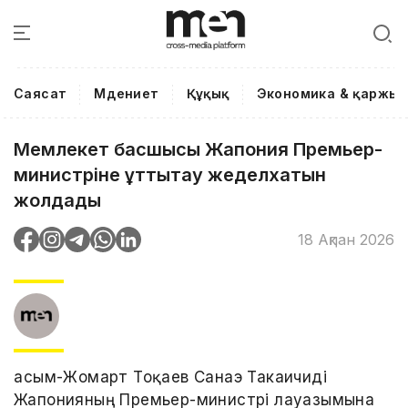
Саясат
Мәдениет
Құқық
Экономика & қаржы
Мемлекет басшысы Жапония Премьер-
министріне құттықтау жеделхатын
жолдады
18 Ақпан 2026
Қасым-Жомарт Тоқаев Санаэ Такаичиді
Жапонияның Премьер-министрі лауазымына