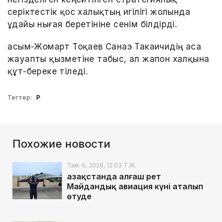
серіктестік қос халықтың игілігі жолында
ұдайы нығая беретініне сенім білдірді.
Қасым-Жомарт Тоқаев Санаэ Такаичидің аса
жауапты қызметіне табыс, ал жапон халқына
құт-береке тіледі.
Тегтер:
ҚР
Похожие новости
Там. 6, 2026, 12:03 Т.Ж.
Қазақстанда алғаш рет
Майдандық авиация күні аталып
өтуде