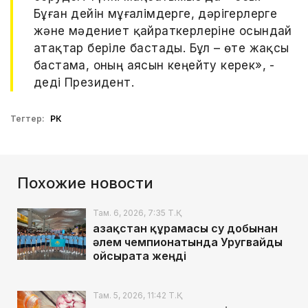
Бұған дейін мұғалімдерге, дәрігерлерге
және мәдениет қайраткерлеріне осындай
атақтар беріле бастады. Бұл – өте жақсы
бастама, оның аясын кеңейту керек», -
деді Президент.
Тегтер:
РК
Похожие новости
Там. 6, 2026, 7:35 Т.Қ.
Қазақстан құрамасы су добынан
әлем чемпионатында Уругвайды
ойсырата жеңді
Там. 5, 2026, 11:42 Т.Қ.