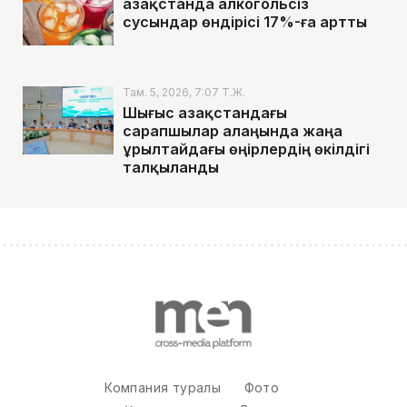
Қазақстанда алкогольсіз
сусындар өндірісі 17%-ға артты
Там. 5, 2026, 7:07 Т.Ж.
Шығыс Қазақстандағы
сарапшылар алаңында жаңа
Құрылтайдағы өңірлердің өкілдігі
талқыланды
Компания туралы
Фото