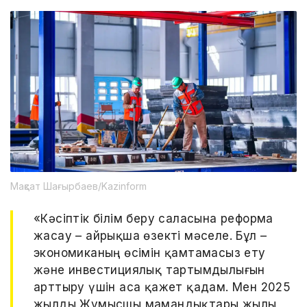
Мақсат Шағырбаев/Kazinform
«Кәсіптік білім беру саласына реформа
жасау – айрықша өзекті мәселе. Бұл –
экономиканың өсімін қамтамасыз ету
және инвестициялық тартымдылығын
арттыру үшін аса қажет қадам. Мен 2025
жылды Жұмысшы мамандықтары жылы