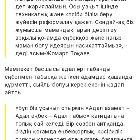
деп жариялаймын. Осы уақыт ішінде
техникалық және кәсіби білім беру
жүйесін реформалау қажет. Сондай-ақ біз
жұмысшы мамандықтарын дәріптеу
арқылы қоғамда еңбекқор және нағыз
маман болу идеясын насихаттаймыз», -
деді Қасым-Жомарт Тоқаев.
Мемлекет басшысы адал әрі табанды
еңбегімен табысқа жеткен адамдар қашанда
құрметті, сыйлы болуы керек екенін қадап
айтты.
«Бұл біз ұсынып отырған «Адал азамат –
Адал еңбек – Адал табыс» қағидатына
толық сай келеді. Бір сөзбен айтқанда,
біздің қоғамда еңбекқорлық, кәсібилік
сияқты қасиеттер өте жоғары бағалануға