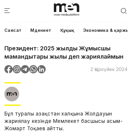
Саясат
Мәдениет
Құқық
Экономика & қаржы
Президент: 2025 жылды Жұмысшы
мамандықтары жылы деп жариялаймын
2 Қыркүйек 2024
Бұл туралы Қазақстан халқына Жолдауын
жариялау кезінде Мемлекет басшысы Қасым-
Жомарт Тоқаев айтты.