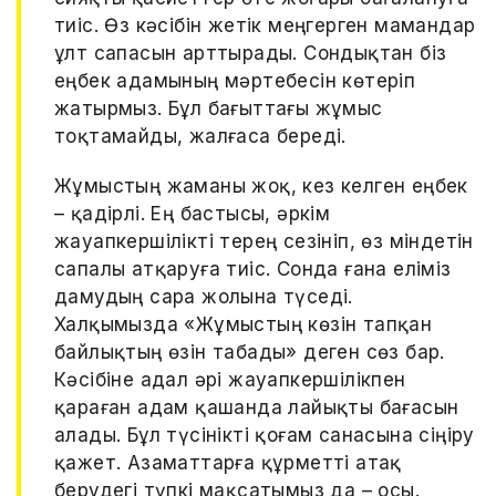
тиіс. Өз кәсібін жетік меңгерген мамандар
ұлт сапасын арттырады. Сондықтан біз
еңбек адамының мәртебесін көтеріп
жатырмыз. Бұл бағыттағы жұмыс
тоқтамайды, жалғаса береді.
Жұмыстың жаманы жоқ, кез келген еңбек
– қадірлі. Ең бастысы, әркім
жауапкершілікті терең сезініп, өз міндетін
сапалы атқаруға тиіс. Сонда ғана еліміз
дамудың сара жолына түседі.
Халқымызда «Жұмыстың көзін тапқан
байлықтың өзін табады» деген сөз бар.
Кәсібіне адал әрі жауапкершілікпен
қараған адам қашанда лайықты бағасын
алады. Бұл түсінікті қоғам санасына сіңіру
қажет. Азаматтарға құрметті атақ
берудегі түпкі мақсатымыз да – осы.