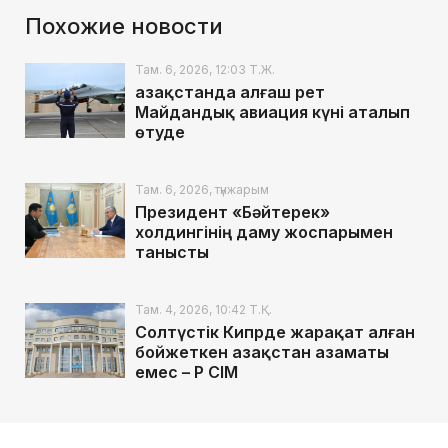
Похожие новости
Там. 6, 2026, 12:03 Т.Ж.
Қазақстанда алғаш рет
Майдандық авиация күні аталып
өтуде
Там. 6, 2026, түнжарым
Президент «Бәйтерек»
холдингінің даму жоспарымен
танысты
Там. 4, 2026, 10:42 Т.Қ.
Солтүстік Кипрде жарақат алған
бойжеткен Қазақстан азаматы
емес – ҚР СІМ