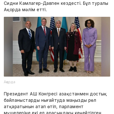
Сидни Камлагер-Давпен кездесті. Бұл туралы
Ақорда мәлім етті.
Ақорда
Президент АҚШ Конгресі Қазақстанмен достық
байланыстарды нығайтуда маңызды рөл
атқаратынын атап өтіп, парламент
мүшелеріне екі ел арасындағы кеңейтілген