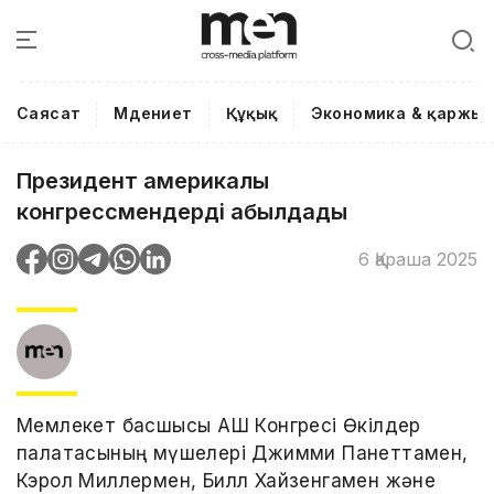
Саясат
Мәдениет
Құқық
Экономика & қаржы
Президент америкалық
конгрессмендерді қабылдады
6 Қараша 2025
Мемлекет басшысы АҚШ Конгресі Өкілдер
палатасының мүшелері Джимми Панеттамен,
Кэрол Миллермен, Билл Хайзенгамен және