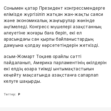
Сонымен қатар Президент конгрессмендерге
елімізде жүргізіліп жатқан жан-жақты саяси
және экономикалық жаңғырулар жөнінде
әңгімеледі. Конгресс мүшелері Қазақстанның
әлеуетіне жоғары баға беріп, екі ел
арасындағы сан қырлы байланыстардың
дамуына қолдау көрсететіндерін жеткізді.
Қасым-Жомарт Тоқаев орайлы сәтті
пайдаланып, Америка парламентінің өкілдерін
екі елдің өзара тиімді ынтымақтастығын
кеңейту мақсатында Қазақстанға сапарлап
келуге шақырды.
Тегтер:
ҚР