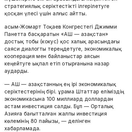
стратегиялық серіктестікті ілгерілетуге
қосқан үлесі үшін алғыс айтты.
Қасым-Жомарт Тоқаев Конгрестегі Джимми
Панетта басқаратын «АҚШ — Қазақстан»
достық тобы (кокус) қос халық арасындағы
саяси диалогты тереңдетуге, экономикалық
кооперация мен байланыстар аясын
кеңейтуге ықпал етіп отырғанына назар
аударды.
— АҚШ — Қазақстанның ең ірі экономикалық
серіктестерінің бірі. Құрама Штаттар еліміздің
экономикасына 100 миллиард доллардан
астам инвестиция салды. Бұл — Орталық
Азияға бағытталған жалпы инвестиция
көлемінің 80 пайызы, — делінген
хабарламада.