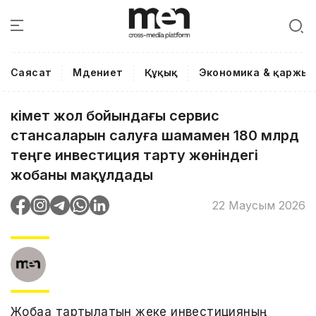
Саясат
Мәдениет
Құқық
Экономика & қаржы
Үкімет жол бойындағы сервис
стансаларын салуға шамамен 180 млрд
теңге инвестиция тарту жөніндегі
жобаны мақұлдады
22 Маусым 2026
Жобаға тартылатын жеке инвестицияның