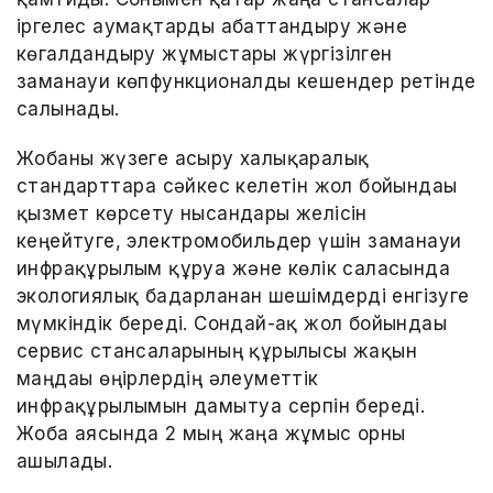
іргелес аумақтарды абаттандыру және
көгалдандыру жұмыстары жүргізілген
заманауи көпфункционалды кешендер ретінде
салынады.
Жобаны жүзеге асыру халықаралық
стандарттарға сәйкес келетін жол бойындағы
қызмет көрсету нысандары желісін
кеңейтуге, электромобильдер үшін заманауи
инфрақұрылым құруға және көлік саласында
экологиялық бағдарланған шешімдерді енгізуге
мүмкіндік береді. Сондай-ақ жол бойындағы
сервис стансаларының құрылысы жақын
маңдағы өңірлердің әлеуметтік
инфрақұрылымын дамытуға серпін береді.
Жоба аясында 2 мың жаңа жұмыс орны
ашылады.