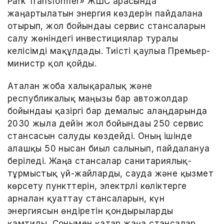
Park Transformer» ЖШС арасында
жаңартылатын энергия көздерін пайдалана
отырып, жол бойындағы сервис стансаларын
салу жөніндегі инвестициялар туралы
келісімді мақұлдады. Тиісті қаулыға Премьер-
министр қол қойды.
Аталған жоба халықаралық және
республикалық маңызы бар автожолдар
бойындағы қазіргі бар демалыс алаңдарында
2030 жылға дейін жол бойындағы 250 сервис
стансасын салуды көздейді. Оның ішінде
алғашқы 50 нысан биыл салынып, пайдалануға
беріледі. Жаңа стансалар санитариялық-
тұрмыстық үй-жайларды, сауда және қызмет
көрсету пункттерін, электрлі көліктерге
арналған қуаттау стансаларын, күн
энергиясын өндіретін қондырғыларды
қамтиды. Сонымен қатар жаңа стансалар