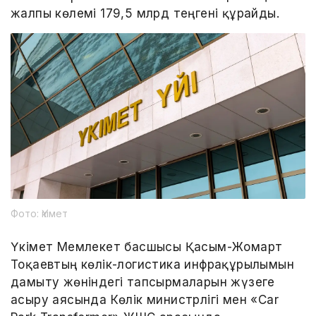
жалпы көлемі 179,5 млрд теңгені құрайды.
Фото: Үкімет
Үкімет Мемлекет басшысы Қасым-Жомарт
Тоқаевтың көлік-логистика инфрақұрылымын
дамыту жөніндегі тапсырмаларын жүзеге
асыру аясында Көлік министрлігі мен «Car