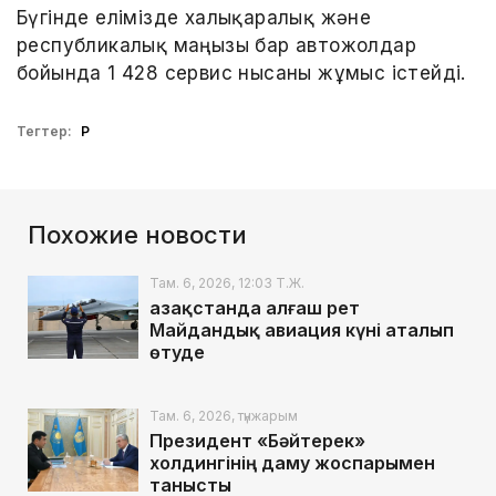
Бүгінде елімізде халықаралық және
республикалық маңызы бар автожолдар
бойында 1 428 сервис нысаны жұмыс істейді.
Тегтер:
ҚР
Похожие новости
Там. 6, 2026, 12:03 Т.Ж.
Қазақстанда алғаш рет
Майдандық авиация күні аталып
өтуде
Там. 6, 2026, түнжарым
Президент «Бәйтерек»
холдингінің даму жоспарымен
танысты