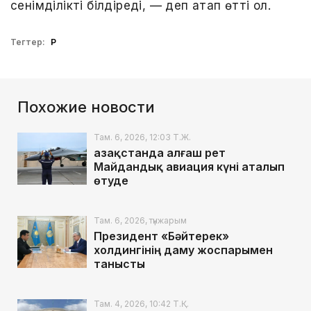
сенімділікті білдіреді, — деп атап өтті ол.
Тегтер:
ҚР
Похожие новости
Там. 6, 2026, 12:03 Т.Ж.
Қазақстанда алғаш рет
Майдандық авиация күні аталып
өтуде
Там. 6, 2026, түнжарым
Президент «Бәйтерек»
холдингінің даму жоспарымен
танысты
Там. 4, 2026, 10:42 Т.Қ.