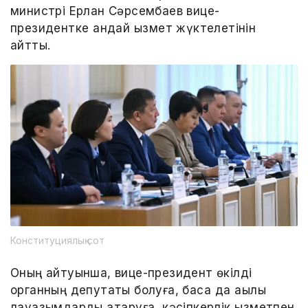
министрі Ерлан Сәрсембаев вице-
президентке қандай қызмет жүктелетінін
айтты.
Конституциялық сот
Оның айтуынша, вице-президент өкілді
органның депутаты болуға, басқа да ақылы
лауазымдарды атқаруға, кәсіпкерлік қызметпен