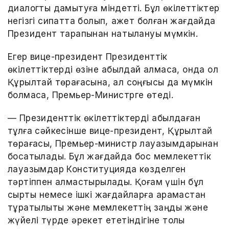
диалогты дамытуға міндетті. Бұл өкілеттіктер
негізгі сипатта болып, қажет болған жағдайда
Президент тарапынан нақтылануы мүмкін.
Егер вице-президент Президенттік
өкілеттіктерді өзіне қабылдай алмаса, онда ол
Құрылтай төрағасына, ал соңғысы да мүмкін
болмаса, Премьер-Министрге өтеді.
— Президенттік өкілеттіктерді қабылдаған
тұлға сәйкесінше вице-президент, Құрылтай
төрағасы, Премьер-министр лауазымдарынан
босатылады. Бұл жағдайда бос мемлекеттік
лауазымдар Конституцияда көзделген
тәртіппен алмастырылады. Қоғам үшін бұл
сыртқы немесе ішкі жағдайларға қарамастан
тұрақтылықты және мемлекеттің заңды және
жүйелі түрде әрекет ететіндігіне толық