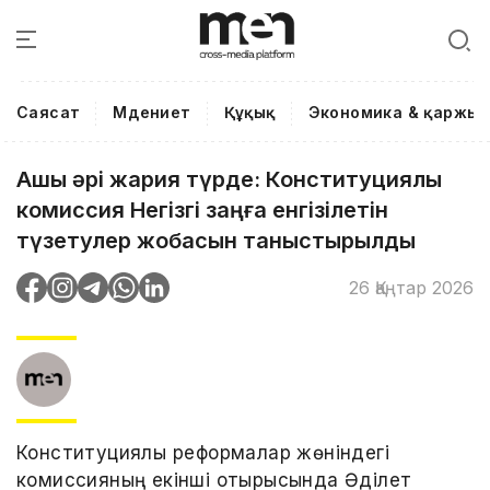
Саясат
Мәдениет
Құқық
Экономика & қаржы
Ашық әрі жария түрде: Конституциялық
комиссия Негізгі заңға енгізілетін
түзетулер жобасын таныстырылды
26 Қаңтар 2026
Конституциялық реформалар жөніндегі
комиссияның екінші отырысында Әділет