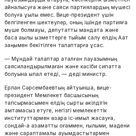
айналысуға және саяси партиялардың мүшесі
болуға құқылы емес. Вице-президент үшін
белгіленген шектеулер, оның ішінде партияға
мүше болмауы, депутаттық мандатқа және
басқа ақылы қызметтерге тыйым салу елдің Аат
заңымен бекітілген талаптарға ұқсас.
— Мұндай талаптар аталған лауазымның
саясиландырылмаған және кәсіби сипатта
болуына ықпал етеді, — деді министр.
Ерлан Сәрсембаевтың айтуынша, вице-
президент Мемлекет басшысының
тапсырмасымен елдің сыртқы өкілдігін
қамтамасыз етуге, негізгі мемлекеттік
институттармен өзара іс-қимыл жасауға,
сондай-ақ азаматтық қоғаммен, ғылыми, мәдени
және сараптамалық қауымдастықтармен