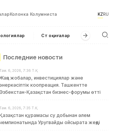
алар
Колонка Колумниста
KZ
RU
нологиялар
Сәт оқиғалар
Последние новости
Там. 6, 2026, 7:36 Т.Қ.
Жаңа жобалар, инвестициялар және
өнеркәсіптік коопреация. Ташкентте
Өзбекстан-Қазақстан бизнес-форумы өтті
Там. 6, 2026, 7:35 Т.Қ.
Қазақстан құрамасы су добынан әлем
чемпионатында Уругвайды ойсырата жеңді