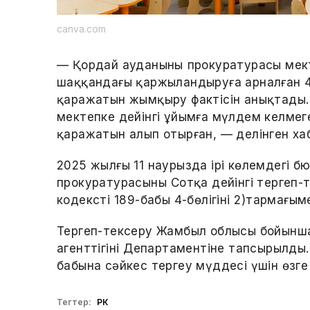
canva.com
— Қордай ауданының прокуратурасы мект
шаққандағы қаржыландыруға арналған 45
қаражатын жымқыру фактісін анықтады.
мектепке дейінгі ұйымға мүлдем келмег
қаражатын алып отырған, — делінген ха
2025 жылғы 11 наурызда ірі көлемдегі 
прокуратурасының Сотқа дейінгі тергеп-те
кодекстің 189-бабы 4-бөлігінің 2)тармағым
Тергеп-тексеру Жамбыл облысы бойынш
агенттігінің Департаментіне тапсырылды.
бабына сәйкес тергеу мүддесі үшін өзг
Тегтер:
РК