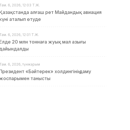
Там. 6, 2026, 12:03 Т.Ж.
Қазақстанда алғаш рет Майдандық авиация
күні аталып өтуде
Там. 6, 2026, 12:01 Т.Ж.
Елде 20 млн тоннаға жуық мал азығы
дайындалды
Там. 6, 2026, түнжарым
Президент «Бәйтерек» холдингінің даму
жоспарымен танысты