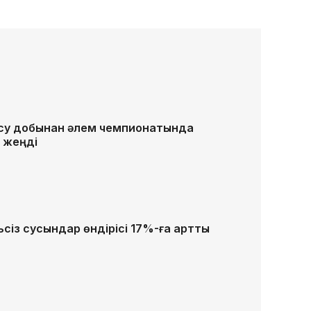
 су добынан әлем чемпионатында
 жеңді
ьсіз сусындар өндірісі 17%-ға артты