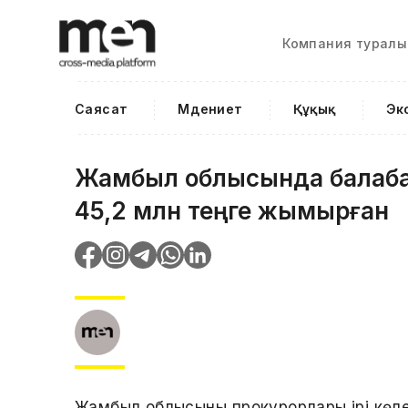
Компания туралы
Саясат
Мәдениет
Құқық
Эк
Жамбыл облысында балаба
45,2 млн теңге жымқырған
Жамбыл облысының прокурорлары ірі кө