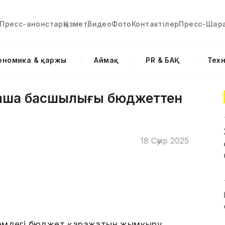
Пресс-анонстар
Қызмет
Видео
Фото
Контактілер
Пресс-Шар
ономика & қаржы
Аймақ
PR & БАҚ
Тех
қша басшылығы бюджеттен
18 Сәуір 2025
лемдегі бюджет қаражатын жымқыру