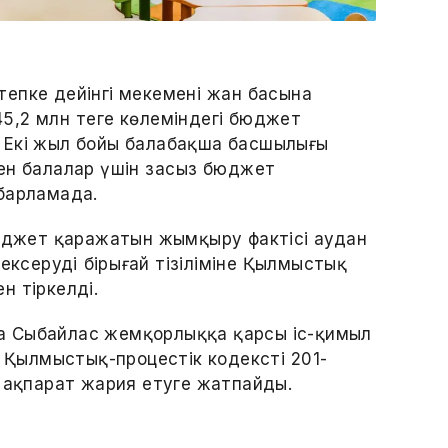
епке дейінгі мекеменің жан басына
,2 млн теңге көлеміндегі бюджет
 Екі жыл бойы балабақша басшылығы
ен балалар үшін заңсыз бюджет
барламада.
бюджет қаражатын жымқыру фактісі аудан
ксерудің бірыңғай тізіліміне Қылмыстық
ен тіркелді.
а Сыбайлас жемқорлыққа қарсы іс-қимыл
 Қылмыстық-процестік кодекстің 201-
е ақпарат жария етуге жатпайды.