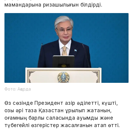
мамандарына ризашылығын білдірді.
Фото: Ақорда
Өз сөзінде Президент қазір әділетті, күшті,
озық әрі таза Қазақстан құрылып жатқанын,
қоғамның барлық саласында ауқымды және
түбегейлі өзгерістер жасалғанын атап өтті.