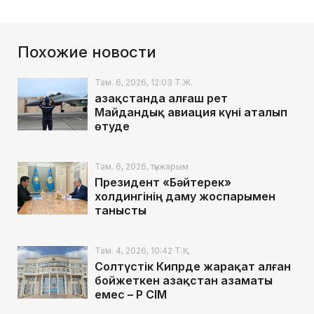
Похожие новости
Там. 6, 2026, 12:03 Т.Ж.
Қазақстанда алғаш рет
Майдандық авиация күні аталып
өтуде
Там. 6, 2026, түнжарым
Президент «Бәйтерек»
холдингінің даму жоспарымен
танысты
Там. 4, 2026, 10:42 Т.Қ.
Солтүстік Кипрде жарақат алған
бойжеткен Қазақстан азаматы
емес – ҚР СІМ