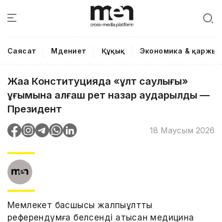
Саясат
Мәдениет
Құқық
Экономика & қаржы
Жаңа Конституцияда «ұлт саулығы»
ұғымына алғаш рет назар аударылды —
Президент
18 Маусым 2026
Мемлекет басшысы жалпыұлттық
референдумға белсенді қатысқан медицина