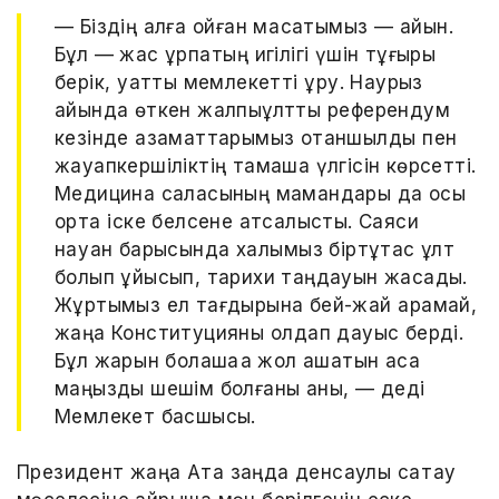
— Біздің алға қойған мақсатымыз — айқын.
Бұл — жас ұрпақтың игілігі үшін тұғыры
берік, қуатты мемлекетті құру. Наурыз
айында өткен жалпыұлттық референдум
кезінде азаматтарымыз отаншылдық пен
жауапкершіліктің тамаша үлгісін көрсетті.
Медицина саласының мамандары да осы
ортақ іске белсене атсалысты. Саяси
науқан барысында халқымыз біртұтас ұлт
болып ұйысып, тарихи таңдауын жасады.
Жұртымыз ел тағдырына бей-жай қарамай,
жаңа Конституцияны қолдап дауыс берді.
Бұл жарқын болашаққа жол ашатын аса
маңызды шешім болғаны анық, — деді
Мемлекет басшысы.
Президент жаңа Ата заңда денсаулық сақтау