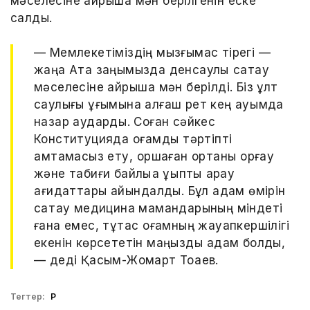
мәселесіне айрықша мән берілгенін еске
салды.
— Мемлекетіміздің мызғымас тірегі —
жаңа Ата заңымызда денсаулық сақтау
мәселесіне айрықша мән берілді. Біз ұлт
саулығы ұғымына алғаш рет кең ауқымда
назар аудардық. Соған сәйкес
Конституцияда қоғамдық тәртіпті
қамтамасыз ету, қоршаған ортаны қорғау
және табиғи байлыққа ұқыпты қарау
қағидаттары айқындалды. Бұл адам өмірін
сақтау медицина мамандарының міндеті
ғана емес, тұтас қоғамның жауапкершілігі
екенін көрсететін маңызды қадам болды,
— деді Қасым-Жомарт Тоқаев.
Тегтер:
ҚР