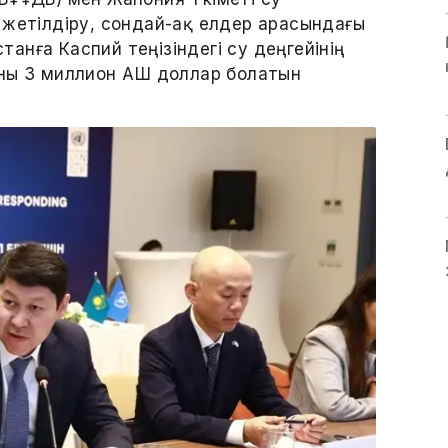
 жетілдіру, сондай-ақ елдер арасындағы
нға Каспий теңізіндегі су деңгейінің
ны 3 миллион АҚШ доллар болатын