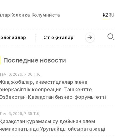
алар
Колонка Колумниста
KZ
RU
нологиялар
Сәт оқиғалар
Последние новости
Там. 6, 2026, 7:36 Т.Қ.
Жаңа жобалар, инвестициялар және
өнеркәсіптік коопреация. Ташкентте
Өзбекстан-Қазақстан бизнес-форумы өтті
Там. 6, 2026, 7:35 Т.Қ.
Қазақстан құрамасы су добынан әлем
чемпионатында Уругвайды ойсырата жеңді