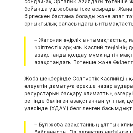
сондай-ақ Орталық Азиядағы төтенше 
бойынша үш жобаны іске асырады. Жаңа 
бірлескен бастама болады және апат т
орнықтылық саласындағы ынтымақтасты
–
Жапония өңірлік ынтымақтастық, 
әріптестік арқылы Каспий теңізінің
Қазақстанды қолдау мүмкіндігін мақ
Қазақстандағы Төтенше және Өкілетт
Жоба шеңберінде Солтүстік Каспийдің қ
әлеуетін дамытуға ерекше назар аудар
ресурстарын басқару климаттың өзгеруін
ретінде бөлінген Қазақстанның ұлттық 
үлесінде (ҰДАҮ) белгіленген басымдық
–
Бұл жоба Қазақстанның ұлттық кл
байланысты. Ол деректер негізінде