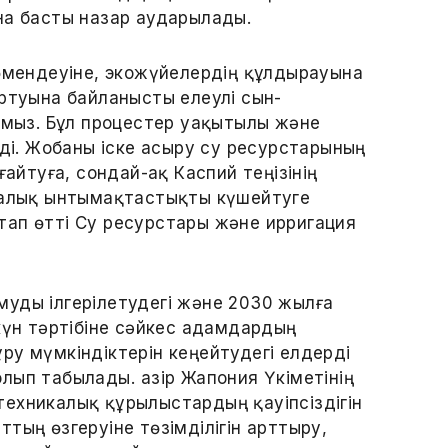
на басты назар аударылады.
 төмендеуіне, экожүйелердің құлдырауына
ртуына байланысты елеулі сын-
рмыз. Бұл процестер уақытылы және
ді. Жобаны іске асыру су ресурстарының
айтуға, сондай-ақ Каспий теңізінің
ралық ынтымақтастықты күшейтуге
атап өтті Су ресурстары және ирригация
уды ілгерілетудегі және 2030 жылға
күн тәртібіне сәйкес адамдардың
ру мүмкіндіктерін кеңейтудегі елдерді
болып табылады. Қазір Жапония Үкіметінің
ехникалық құрылыстардың қауіпсіздігін
тың өзгеруіне төзімділігін арттыру,