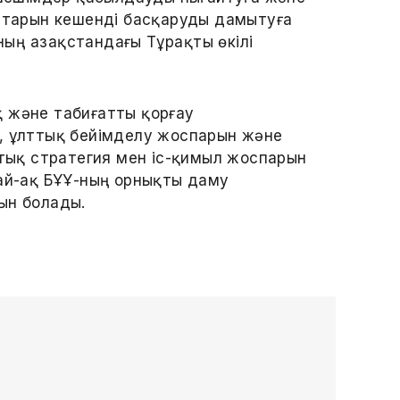
старын кешенді басқаруды дамытуға
ның Қазақстандағы Тұрақты өкілі
 және табиғатты қорғау
ы, ұлттық бейімделу жоспарын және
ттық стратегия мен іс-қимыл жоспарын
дай-ақ БҰҰ-ның орнықты даму
ын болады.