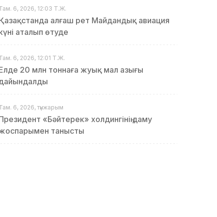
Там. 6, 2026, 12:03 Т.Ж.
Қазақстанда алғаш рет Майдандық авиация
күні аталып өтуде
Там. 6, 2026, 12:01 Т.Ж.
Елде 20 млн тоннаға жуық мал азығы
дайындалды
Там. 6, 2026, түнжарым
Президент «Бәйтерек» холдингінің даму
жоспарымен танысты