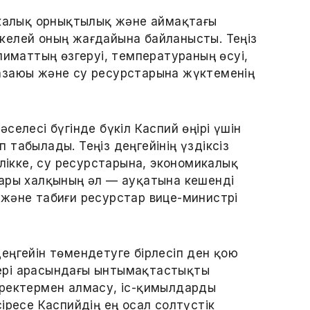
икалық орнықтылық және аймақтағы
келей оның жағдайына байланысты. Теңіз
лиматтың өзгеруі, температураның өсуі,
азаюы және су ресурстарына жүктеменің
әселесі бүгінде бүкіл Каспий өңірі үшін
п табылады. Теңіз деңгейінің үздіксіз
лікке, су ресурстарына, экономикалық
ары халқының әл — ауқатына кешенді
я және табиғи ресурстар вице-министрі
еңгейін төмендетуге бірлесіп ден қою
ері арасындағы ынтымақтастықты
еректермен алмасу, іс-қимылдарды
іресе Каспийдің ең осал солтүстік