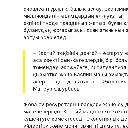
Биоалуантүрлілік, балық аулау, эконом
миллиондаған адамдардың әл-ауқаты ті
екпінді түрде таязданып жатыр: бұған к
буланудың жоғарылауы, өзен ағынының 
артуы әсер етеді.
–
Каспий теңізінің деңгейін өзгерту м
аса өзекті сын-қатерлердің бірі болы
төмендеуі экожүйеге, биоалуантүрлі
қызметке және Каспий маңы аумақт
әсер етеді, - деп атап өтті Экологи
Мансур Ошурбаев.
Жоба су ресурстарын басқару және су д
мәселелерінде Каспий маңы мемлекетт
күшейтуге көмектеседі. Экологиялық д
үйлестіру және мониторингті дамыту, әс