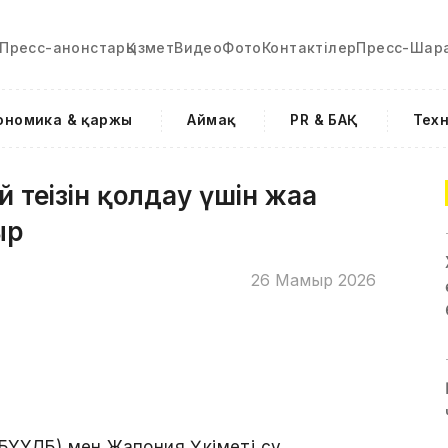
Пресс-анонстар
Қызмет
Видео
Фото
Контактілер
Пресс-Шар
ономика & қаржы
Аймақ
PR & БАҚ
Тех
еңізін қолдау үшін жаңа
ыр
26 Мамыр 2026
БҰҰДБ) мен Жапония Үкіметі су