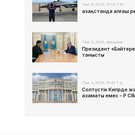
Там. 6, 2026, 12:03 Т.Ж.
Қазақстанда алғаш р
Там. 6, 2026, түнжарым
Президент «Бәйтере
танысты
Там. 4, 2026, 10:42 Т.Қ.
Солтүстік Кипрде жа
азаматы емес – ҚР СІ