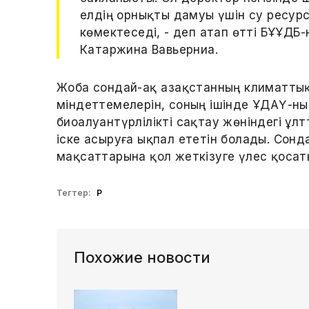
елдің орнықты дамуы үшін су ресур
көмектеседі, - деп атап өтті БҰҰДБ-
Катаржина Вавьерниа.
Жоба сондай-ақ Қазақстанның климаттық
міндеттемелерін, соның ішінде ҰДАҮ-н
биоалуантүрлілікті сақтау жөніндегі ұл
іске асыруға ықпал ететін болады. Сон
мақсаттарына қол жеткізуге үлес қосат
Тегтер:
ҚР
Похожие новости