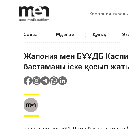
Компания туралы
Саясат
Мәдениет
Құқық
Эк
Жапония мен БҰҰДБ Каспий т
бастаманы іске қосып жат
Қазақстандағы БҰҰ Даму бағдарламасы (