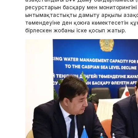
ресурстарын басқару мен мониторингіні
ынтымақтастықты дамыту арқылы Қазақста
төмендеуіне ден қоюға көмектесетін құ
бірлескен жобаны іске қосып жатыр.