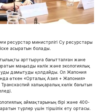
иғи ресурстар министрлігі Су ресурстары
 іске асыратын болады.
тылықты арттыруға бағытталған және
ратын маңызды көлік және экологиялық
аруды дамытуды қолдайды. Ол Жапония
ында өткен «Орталық Азия + Жапония»
 Транскаспий халықаралық көлік бағытын
леді.
ологиялық аймақтарының бірі және 400-
ратын түрлер үшін тіршілік ету ортасы.