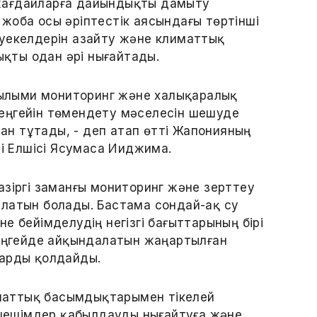
жағдайларға дайындықты дамыту
жоба осы әріптестік аясындағы төртінші
әуекелдерін азайту және климаттық
қты одан әрі нығайтады.
ғылыми мониторинг және халықаралық
 деңгейін төмендету мәселесін шешуде
тан тұтады, - деп атап өтті Жапонияның
і Елшісі Ясумаса Ииджима.
азіргі заманғы мониторинг және зерттеу
ылатын болады. Бастама сондай-ақ су
е бейімделудің негізгі бағыттарының бірі
деңгейде айқындалатын жаңартылған
тарды қолдайды.
иматтық басымдықтарымен тікелей
 шешімдер қабылдауды нығайтуға және