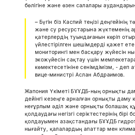
бөлігіне және өзен салалары аудандары
–
Бүгін біз Каспий теңізі деңгейінің
және су ресурстарына жүктеменің а
қатерлердің туындағанын көріп оты
үйлестірілген шешімдерді қажет ете
мониторингі мен басқару жүйесін нығ
экожүйесін сақтау үшін мемлекета
көмектесетініне сенімдімізм, - деп 
вице-министрі Аслан Абдраимов.
Жапония Үкіметі БҰҰДБ-ның орнықты дам
дейінгі кезеңге арналған орнықты даму 
неғұрлым әділ және орнықты болашақ құ
қолдаудағы негізгі серіктестерінің бірі 
қолдауымен Қазақстандағы БҰҰДБ гидрот
нығайту, қалалардың апаттар мен климат