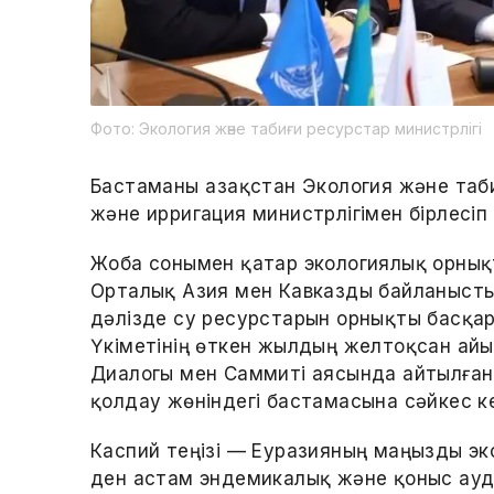
Фото: Экология және табиғи ресурстар министрлігі
Бастаманы Қазақстан Экология және таб
және ирригация министрлігімен бірлесіп
Жоба сонымен қатар экологиялық орнық
Орталық Азия мен Кавказды байланысты
дәлізде су ресурстарын орнықты басқ
Үкіметінің өткен жылдың желтоқсан ай
Диалогы мен Саммиті аясында айтылған
қолдау жөніндегі бастамасына сәйкес ке
Каспий теңізі — Еуразияның маңызды эк
ден астам эндемикалық және қоныс ауда