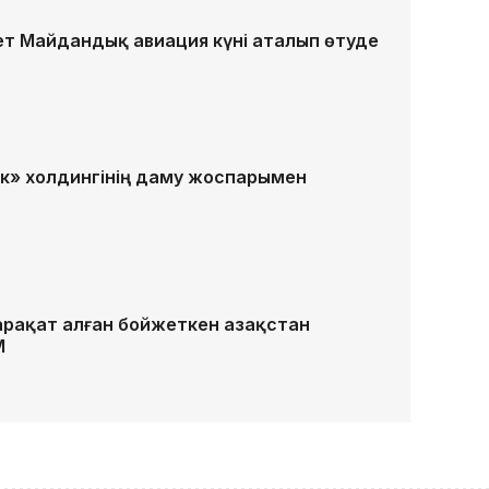
ет Майдандық авиация күні аталып өтуде
к» холдингінің даму жоспарымен
рақат алған бойжеткен Қазақстан
М