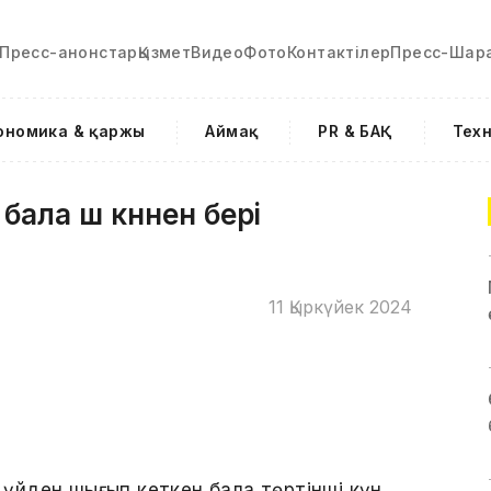
Пресс-анонстар
Қызмет
Видео
Фото
Контактілер
Пресс-Шар
ономика & қаржы
Аймақ
PR & БАҚ
Тех
ала үш күннен бері
11 Қыркүйек 2024
а үйден шығып кеткен бала төртінші күн