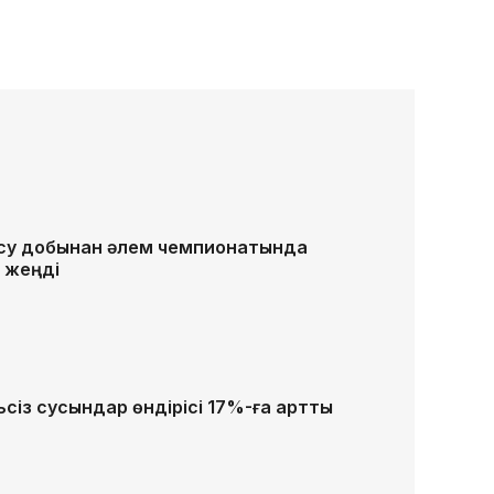
 су добынан әлем чемпионатында
 жеңді
ьсіз сусындар өндірісі 17%-ға артты