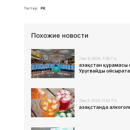
Тегтер:
РК
Похожие новости
Там. 6, 2026, 7:35 Т.Қ.
Қазақстан құрамасы
Уругвайды ойсырата
Там. 5, 2026, 11:42 Т.Қ.
Қазақстанда алкогол