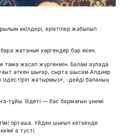
ұрылым өкілдері, еріктілер жабылып
 бара жатқанын көргендер бар екен.
е тамақ жасап жүргенмін. Балам аулада
уақыт өткен шығар, сыртқа шықсам Алдияр
йін іздестіріп жатырмыз», -дейді баланың
ға-тұйық. Әдеті — бас бармағын үнемі
ітімі орташа. Үйден шығып кеткенде
иімі ақ түсті.