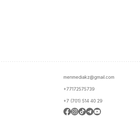
menmediakz@gmail.com
+77172575739
+7 (701) 514 40 29