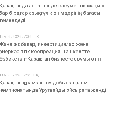
Қазақстанда апта ішінде әлеуметтік маңызы
бар бірқатар азық-түлік өнімдерінің бағасы
төмендеді
Там. 6, 2026, 7:36 Т.Қ.
Жаңа жобалар, инвестициялар және
өнеркәсіптік коопреация. Ташкентте
Өзбекстан-Қазақстан бизнес-форумы өтті
Там. 6, 2026, 7:35 Т.Қ.
Қазақстан құрамасы су добынан әлем
чемпионатында Уругвайды ойсырата жеңді