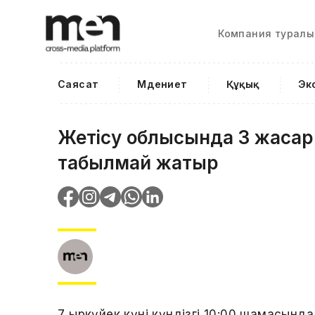
Компания туралы
Саясат
Мәдениет
Құқық
Эк
Жетісу облысында 3 жасар б
табылмай жатыр
7 қыркүйек күні күндізгі 10:00 шамасынд