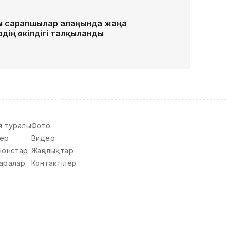
ы сарапшылар алаңында жаңа
рдің өкілдігі талқыланды
я туралы
Фото
ер
Видео
нонстар
Жаңалықтар
аралар
Контактілер