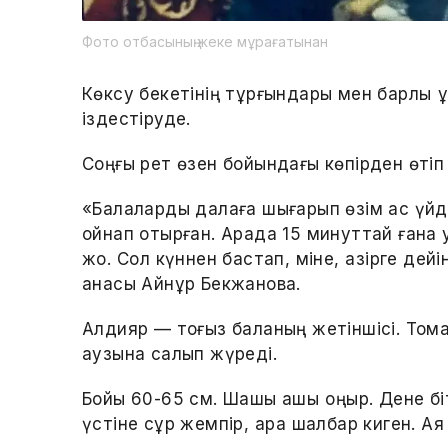
Фото отбасының жеке мұрағатынан
Көксу бекетінің тұрғындары мен барлық қ
іздестіруде.
Соңғы рет өзен бойындағы көпірден өтіп
«Балаларды далаға шығарып өзім ас үйд
ойнап отырған. Арада 15 минуттай ғана 
жоқ. Сол күннен бастап, міне, қазірге де
анасы Айнұр Бекжанова.
Алдияр — тоғыз баланың жетіншісі. Тома
аузына салып жүреді.
Бойы 60-65 см. Шашы ашық қоңыр. Дене б
үстіне сұр жемпір, қара шалбар киген. Аяқ к