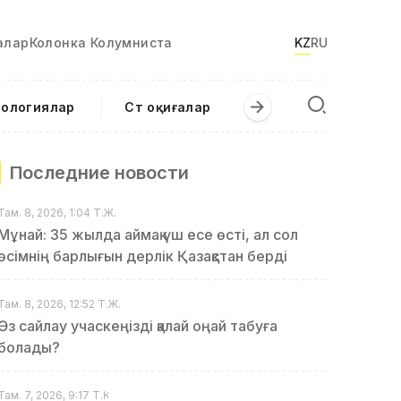
алар
Колонка Колумниста
KZ
RU
нологиялар
Сәт оқиғалар
Последние новости
Там. 8, 2026, 1:04 Т.Ж.
Мұнай: 35 жылда аймақ үш есе өсті, ал сол
өсімнің барлығын дерлік Қазақстан берді
Там. 8, 2026, 12:52 Т.Ж.
Өз сайлау учаскеңізді қалай оңай табуға
болады?
Там. 7, 2026, 9:17 Т.Қ.