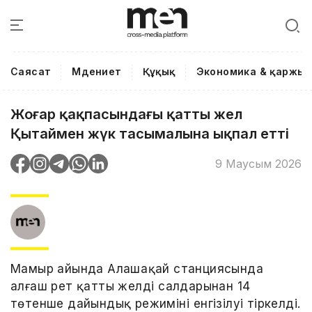
Саясат
Мәдениет
Құқық
Экономика & қаржы
Жоңғар қақпасындағы қатты жел
Қытаймен жүк тасымалына ықпал етті
9 Маусым 2026
Мамыр айында Алашаңқай станциясында
алғаш рет қатты желдің салдарынан 14
төтенше дайындық режимінің енгізілуі тіркелді.