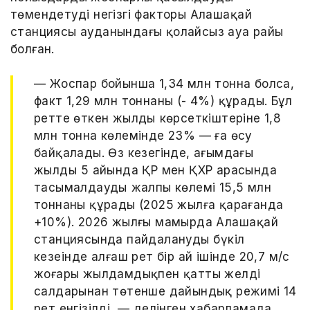
төмендетудің негізгі факторы Алашаңқай
станциясы ауданындағы қолайсыз ауа райы
болған.
— Жоспар бойынша 1,34 млн тонна болса,
факт 1,29 млн тоннаны (- 4%) құрады. Бұл
ретте өткен жылдың көрсеткіштеріне 1,8
млн тонна көлемінде 23% — ға өсу
байқалады. Өз кезегінде, ағымдағы
жылдың 5 айында ҚР мен ҚХР арасында
тасымалдаудың жалпы көлемі 15,5 млн
тоннаны құрады (2025 жылға қарағанда
+10%). 2026 жылғы мамырда Алашаңқай
станциясында пайдаланудың бүкіл
кезеңінде алғаш рет бір ай ішінде 20,7 м/с
жоғары жылдамдықпен қатты желдің
салдарынан төтенше дайындық режимі 14
рет енгізілді, — делінген хабарламада.