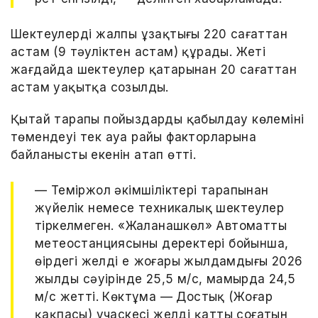
Шектеулердің жалпы ұзақтығы 220 сағаттан
астам (9 тәуліктен астам) құрады. Жеті
жағдайда шектеулер қатарынан 20 сағаттан
астам уақытқа созылды.
Қытай тарапы пойыздарды қабылдау көлемінің
төмендеуі тек ауа райы факторларына
байланысты екенін атап өтті.
— Теміржол әкімшіліктері тарапынан
жүйелік немесе техникалық шектеулер
тіркелмеген. «Жаланашкөл» Автоматты
метеостанциясының деректері бойынша,
өңірдегі желдің ең жоғары жылдамдығы 2026
жылдың сәуірінде 25,5 м/с, мамырда 24,5
м/с жетті. Көктұма — Достық (Жоңғар
қақпасы) учаскесі желдің қатты соғатын