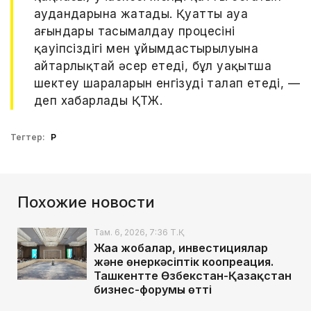
аудандарына жатады. Қуатты ауа
ағындары тасымалдау процесінің
қауіпсіздігі мен ұйымдастырылуына
айтарлықтай әсер етеді, бұл уақытша
шектеу шараларын енгізуді талап етеді, —
деп хабарлады ҚТЖ.
Тегтер:
ҚР
Похожие новости
Там. 6, 2026, 7:36 Т.Қ.
Жаңа жобалар, инвестициялар
және өнеркәсіптік коопреация.
Ташкентте Өзбекстан-Қазақстан
бизнес-форумы өтті