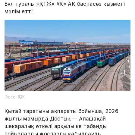
Бұл туралы «ҚТЖ» ҰК» АҚ баспасөз қызметі
мәлім етті.
Фото: ҚТЖ
Қытай тарапының ақпараты бойынша, 2026
жылғы мамырда Достық — Алашаңқай
шекаралық өткелі арқылы кең табанды
пойыздарды жоспарлы қабылдауды