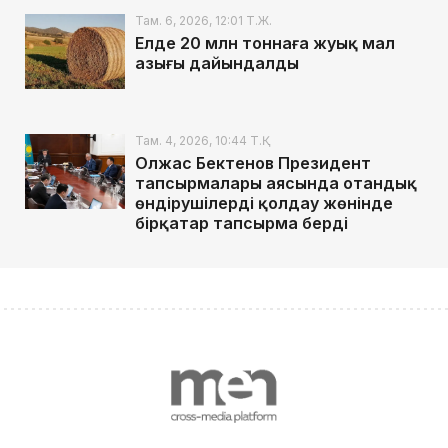
Там. 6, 2026, 12:01 Т.Ж.
Елде 20 млн тоннаға жуық мал
азығы дайындалды
Там. 4, 2026, 10:44 Т.Қ.
Олжас Бектенов Президент
тапсырмалары аясында отандық
өндірушілерді қолдау жөнінде
бірқатар тапсырма берді