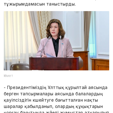
тұжырымдамасын таныстырды.
Үкімет
- Президентіміздің Ұлттық құрылтай аясында
берген тапсырмалары аясында балалардың
қауіпсіздігін күшейтуге бағытталған нақты
шаралар қабылданып, олардың құқықтарын
қорғау бағытында жүйелі жұмыстар атқарылып