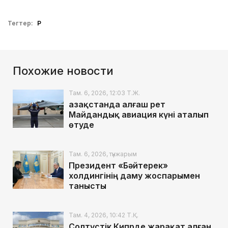
Тегтер:
ҚР
Похожие новости
Там. 6, 2026, 12:03 Т.Ж.
Қазақстанда алғаш рет
Майдандық авиация күні аталып
өтуде
Там. 6, 2026, түнжарым
Президент «Бәйтерек»
холдингінің даму жоспарымен
танысты
Там. 4, 2026, 10:42 Т.Қ.
Солтүстік Кипрде жарақат алған