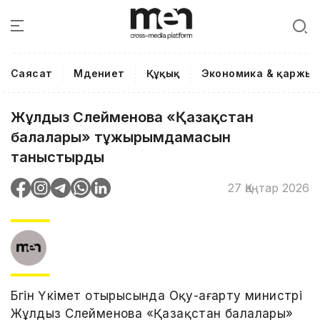
Саясат
Мәдениет
Құқық
Экономика & қаржы
Жұлдыз Сүлейменова «Қазақстан
балалары» тұжырымдамасын
таныстырды
27 Қаңтар 2026
Бүгін Үкімет отырысында Оқу-ағарту министрі
Жұлдыз Сүлейменова «Қазақстан балалары»