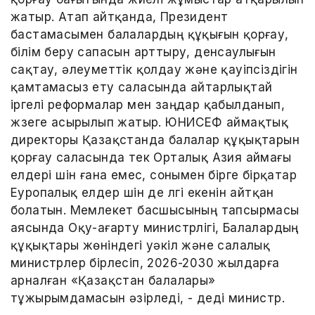
жатыр. Атап айтқанда, Президент
бастамасымен балалардың құқығын қорғау,
білім беру сапасын арттыру, денсаулығын
сақтау, әлеуметтік қолдау және қауіпсіздігін
қамтамасыз ету саласында айтарлықтай
іргелі реформалар мен заңдар қабылданып,
жүзеге асырылып жатыр. ЮНИСЕФ аймақтық
директоры Қазақстанда балалар құқықтарын
қорғау саласында тек Орталық Азия аймағы
елдері үшін ғана емес, сонымен бірге бірқатар
Еуропалық елдер үшін де үлгі екенін айтқан
болатын. Мемлекет басшысының тапсырмасы
аясында Оқу-ағарту министрлігі, Балалардың
құқықтары жөніндегі уәкіл және салалық
министрлер бірлесіп, 2026-2030 жылдарға
арналған «Қазақстан балалары»
тұжырымдамасын әзірледі, - деді министр.