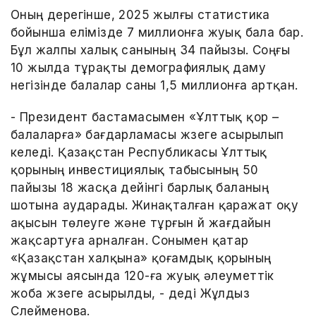
Оның дерегінше, 2025 жылғы статистика
бойынша елімізде 7 миллионға жуық бала бар.
Бұл жалпы халық санының 34 пайызы. Соңғы
10 жылда тұрақты демографиялық даму
негізінде балалар саны 1,5 миллионға артқан.
- Президент бастамасымен «Ұлттық қор –
балаларға» бағдарламасы жүзеге асырылып
келеді. Қазақстан Республикасы Ұлттық
қорының инвестициялық табысының 50
пайызы 18 жасқа дейінгі барлық баланың
шотына аударады. Жинақталған қаражат оқу
ақысын төлеуге және тұрғын үй жағдайын
жақсартуға арналған. Сонымен қатар
«Қазақстан халқына» қоғамдық қорының
жұмысы аясында 120-ға жуық әлеуметтік
жоба жүзеге асырылды, - деді Жұлдыз
Сүлейменова.