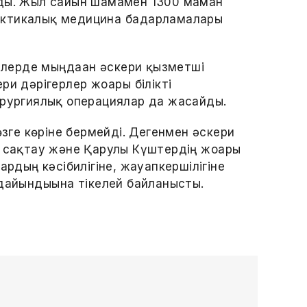
ады. Жыл сайын шамамен 1300 маман
 тактикалық медицина бағдарламалары
лерде мыңдаған әскери қызметші
и дәрігерлер жоғары білікті
ирургиялық операциялар да жасайды.
өзге көріне бермейді. Дегенмен әскери
н сақтау және Қарулы Күштердің жоғары
ардың кәсібилігіне, жауапкершілігіне
дайындығына тікелей байланысты.