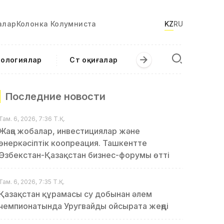
алар
Колонка Колумниста
KZ
RU
нологиялар
Сәт оқиғалар
Последние новости
Там. 6, 2026, 7:36 Т.Қ.
Жаңа жобалар, инвестициялар және
өнеркәсіптік коопреация. Ташкентте
Өзбекстан-Қазақстан бизнес-форумы өтті
Там. 6, 2026, 7:35 Т.Қ.
Қазақстан құрамасы су добынан әлем
чемпионатында Уругвайды ойсырата жеңді