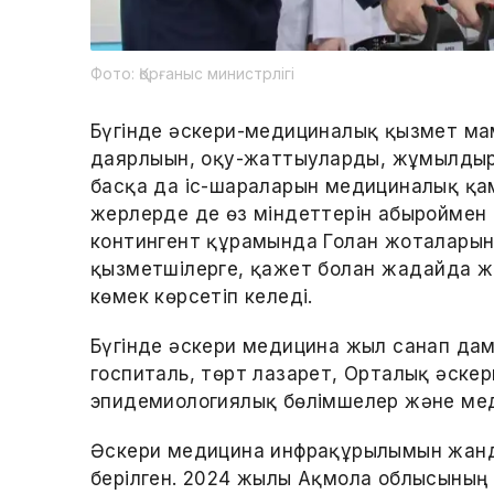
Фото: Қорғаныс министрлігі
Бүгінде әскери-медициналық қызмет ма
даярлығын, оқу-жаттығуларды, жұмылды
басқа да іс-шараларын медициналық қам
жерлерде де өз міндеттерін абыроймен 
контингент құрамында Голан жоталарын
қызметшілерге, қажет болған жағдайда ж
көмек көрсетіп келеді.
Бүгінде әскери медицина жыл санап дам
госпиталь, төрт лазарет, Орталық әскер
эпидемиологиялық бөлімшелер және меди
Әскери медицина инфрақұрылымын жандан
берілген. 2024 жылы Ақмола облысының