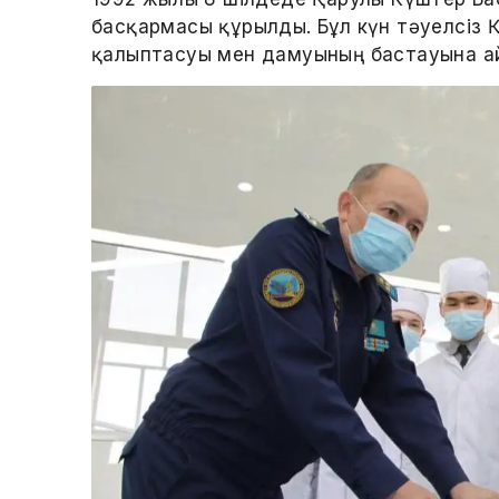
басқармасы құрылды. Бұл күн тәуелсіз 
қалыптасуы мен дамуының бастауына а