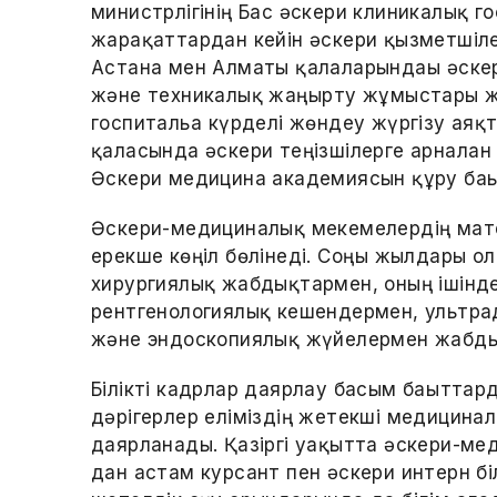
министрлігінің Бас әскери клиникалық г
жарақаттардан кейін әскери қызметшіле
Астана мен Алматы қалаларындағы әске
және техникалық жаңғырту жұмыстары ж
госпитальға күрделі жөндеу жүргізу аяқ
қаласында әскери теңізшілерге арналға
Әскери медицина академиясын құру бағы
Әскери-медициналық мекемелердің мате
ерекше көңіл бөлінеді. Соңғы жылдары 
хирургиялық жабдықтармен, оның ішінд
рентгенологиялық кешендермен, ультр
және эндоскопиялық жүйелермен жабды
Білікті кадрлар даярлау басым бағыттард
дәрігерлер еліміздің жетекші медицина
даярланады. Қазіргі уақытта әскери-м
дан астам курсант пен әскери интерн бі