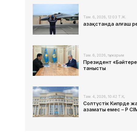
Там. 6, 2026, 12:03 Т.Ж.
Қазақстанда алғаш р
Там. 6, 2026, түнжарым
Президент «Бәйтере
танысты
Там. 4, 2026, 10:42 Т.Қ.
Солтүстік Кипрде жа
азаматы емес – ҚР СІ