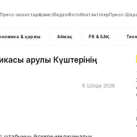
Пресс-анонстар
Қызмет
Видео
Фото
Контактілер
Пресс-Шар
ономика & қаржы
Аймақ
PR & БАҚ
Тех
ликасы Қарулы Күштерінің
8 Шілде 2026
ас штабының Әскери-медициналық