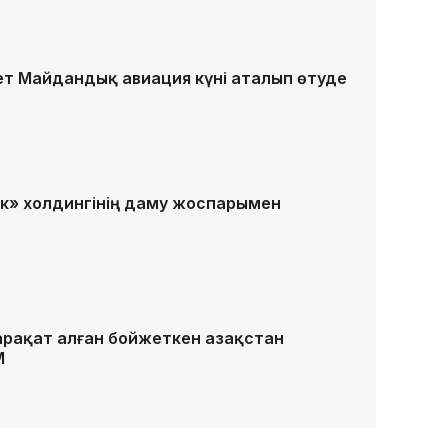
ет Майдандық авиация күні аталып өтуде
к» холдингінің даму жоспарымен
рақат алған бойжеткен Қазақстан
М