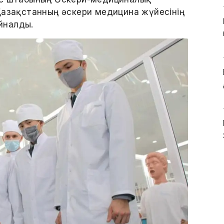
Қазақстанның әскери медицина жүйесінің
йналды.