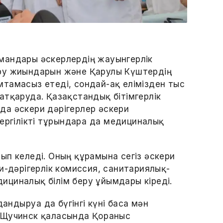
мандары әскерлердің жауынгерлік
ру жиындарын және Қарулы Күштердің
тамасыз етеді, сондай-ақ елімізден тыс
атқаруда. Қазақстандық бітімгерлік
да әскери дәрігерлер әскери
ергілікті тұрғындарға да медициналық
ып келеді. Оның құрамына сегіз әскери
и-дәрігерлік комиссия, санитариялық-
циналық білім беру ұйымдары кіреді.
дыруға да бүгінгі күні баса мән
 Щучинск қаласында Қорғаныс