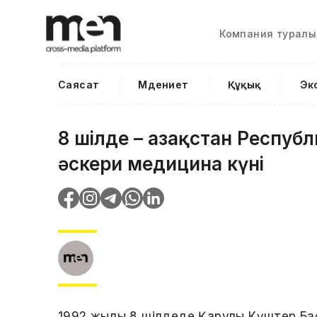
Компания туралы
Саясат
Мәдениет
Құқық
Эк
8 шілде – Қазақстан Респуб
әскери медицина күні
1992 жылғы 8 шілдеде Қарулы Күштер Б