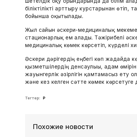
шетелдік оқу орындарында да білім ал
біліктілікті арттыру курстарынан өтіп,
бойынша оқытылады.
Жыл сайын әскери-медициналық мекеме
стационарлық ем алады. Тәжірибелі әскер
медициналық көмек көрсетіп, күрделі х
Әскери дәрігердің еңбегі көп жағдайда к
қызметшілердің денсаулығы, адам өмірі
жауынгерлік әзірлігін қамтамасыз ету ол
және кез келген сәтте көмек көрсетуге 
Тегтер:
ҚР
Похожие новости