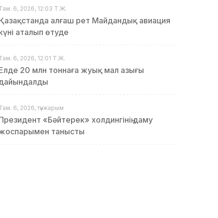
Там. 6, 2026, 12:03 Т.Ж.
Қазақстанда алғаш рет Майдандық авиация
күні аталып өтуде
Там. 6, 2026, 12:01 Т.Ж.
Елде 20 млн тоннаға жуық мал азығы
дайындалды
Там. 6, 2026, түнжарым
Президент «Бәйтерек» холдингінің даму
жоспарымен танысты