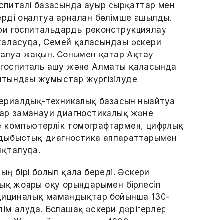
оспиталі базасында ауыр сырқаттар мен
рді оңалтуға арналған бөлімше ашылды.
ри госпитальдарды реконструкциялау
алғасуда, Семей қаласындағы әскери
талуға жақын. Сонымен қатар Ақтау
н госпиталь ашу және Алматы қаласында
тындағы жұмыстар жүргізілуде.
риалдық-техникалық базасын нығайтуға
олар заманауи диагностикалық және
е компьютерлік томографтармен, цифрлық
адыбыстық диагностика аппараттарымен
қталуда.
ың бірі болып қала береді. Әскери
лық жоғары оқу орындарымен бірлесіп
едициналық мамандықтар бойынша 130-
лім алуда. Болашақ әскери дәрігерлер