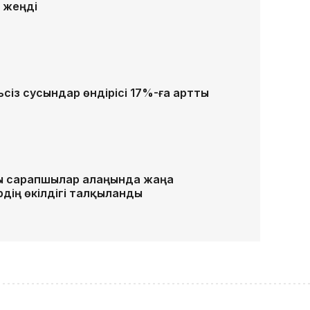
 жеңді
ьсіз сусындар өндірісі 17%-ға артты
ы сарапшылар алаңында жаңа
рдің өкілдігі талқыланды