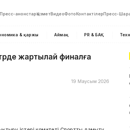
Пресс-анонстар
Қызмет
Видео
Фото
Контактілер
Пресс-Шар
ономика & қаржы
Аймақ
PR & БАҚ
Тех
 түрде жартылай финалға
19 Маусым 2026
ықтыру істері комитеті Спортты дамыту