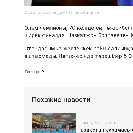
Фото: Спортты дамыту дирекциясы
Әлем чемпионы, 70 келіде ең тәжірибел
ширек финалда Шавкатжон Болтаевпен (Ө
Отандасымыз жекпе-жек бойы салқынқ
аштырмады. Нәтижесінде төрешілер 5:0 
Тегтер:
ҚР
Похожие новости
Там. 6, 2026, 7:35 Т.Қ.
Қазақстан құрамасы