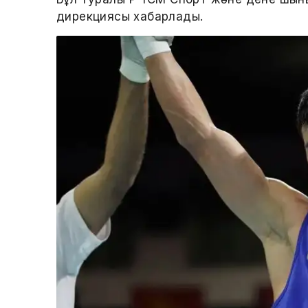
дирекциясы хабарлады.