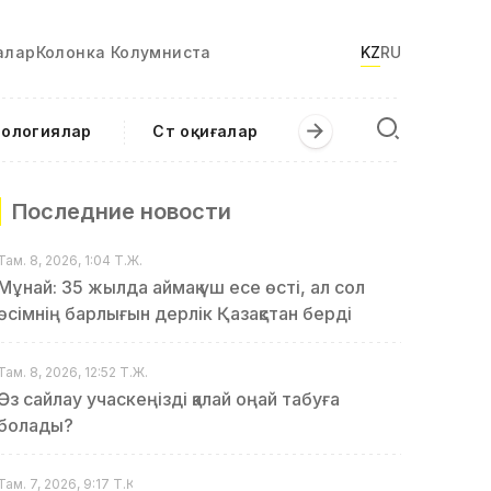
алар
Колонка Колумниста
KZ
RU
нологиялар
Сәт оқиғалар
Последние новости
Там. 8, 2026, 1:04 Т.Ж.
Мұнай: 35 жылда аймақ үш есе өсті, ал сол
өсімнің барлығын дерлік Қазақстан берді
Там. 8, 2026, 12:52 Т.Ж.
Өз сайлау учаскеңізді қалай оңай табуға
болады?
Там. 7, 2026, 9:17 Т.Қ.