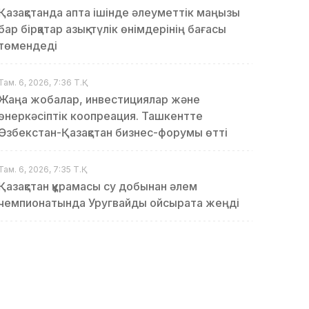
Қазақстанда апта ішінде әлеуметтік маңызы
бар бірқатар азық-түлік өнімдерінің бағасы
төмендеді
Там. 6, 2026, 7:36 Т.Қ.
Жаңа жобалар, инвестициялар және
өнеркәсіптік коопреация. Ташкентте
Өзбекстан-Қазақстан бизнес-форумы өтті
Там. 6, 2026, 7:35 Т.Қ.
Қазақстан құрамасы су добынан әлем
чемпионатында Уругвайды ойсырата жеңді