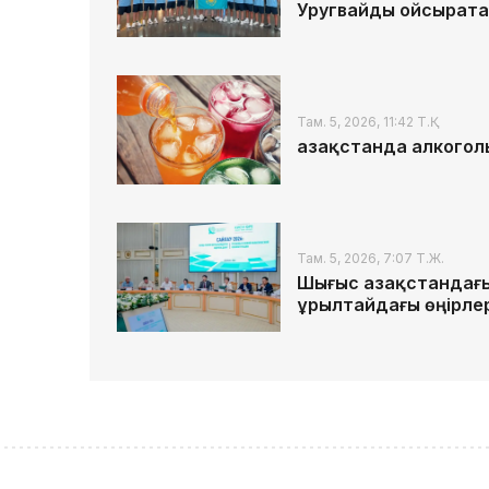
Уругвайды ойсырата
Там. 5, 2026, 11:42 Т.Қ.
Қазақстанда алкогол
Там. 5, 2026, 7:07 Т.Ж.
Шығыс Қазақстандағ
Құрылтайдағы өңірле