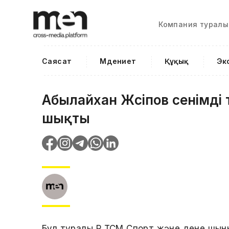
Компания туралы
Саясат
Мәдениет
Құқық
Эк
Абылайхан Жүсіпов сенімді
шықты
Бұл туралы ҚР ТСМ Спорт және дене шын