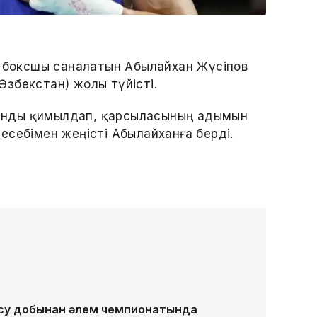
і боксшы саналатын Абылайхан Жүсіпов
збекстан) жолы түйісті.
анды қимылдап, қарсыласының адымын
есебімен жеңісті Абылайханға берді.
 су добынан әлем чемпионатында