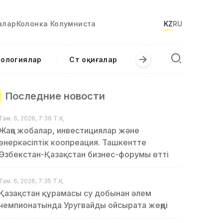
алар
Колонка Колумниста
KZ
RU
нологиялар
Сәт оқиғалар
Последние новости
Там. 6, 2026, 7:36 Т.Қ.
Жаңа жобалар, инвестициялар және
өнеркәсіптік коопреация. Ташкентте
Өзбекстан-Қазақстан бизнес-форумы өтті
Там. 6, 2026, 7:35 Т.Қ.
Қазақстан құрамасы су добынан әлем
чемпионатында Уругвайды ойсырата жеңді