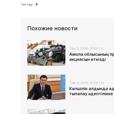
Тегтер:
ҚР
Похожие новости
Там. 5, 2026, 10:59 Т.Қ.
Ақмола облысының про
акциясын өткізді
Там. 4, 2026, 10:34 Т.Қ.
Көпшілік алдында ада
тықпалау әдептілікк