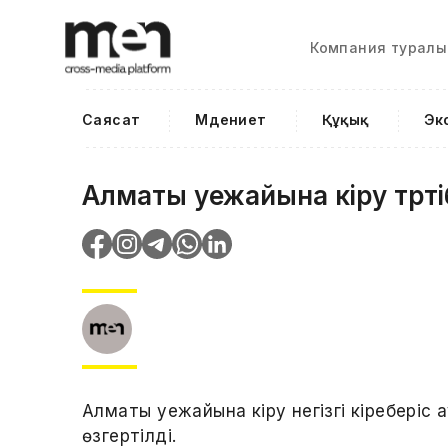
Компания туралы
Саясат
Мәдениет
Құқық
Эк
Алматы әуежайына кіру тәрті
Алматы әуежайына кіру негізгі кіребері
өзгертілді.