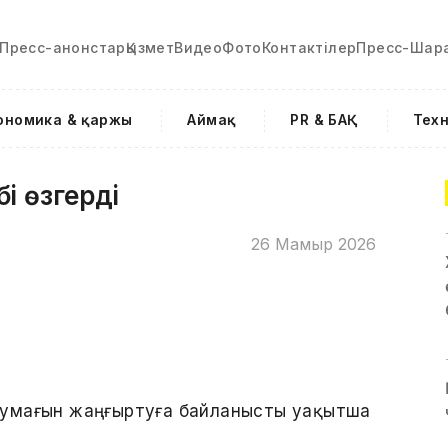
Пресс-анонстар
Қызмет
Видео
Фото
Контактілер
Пресс-Шар
ономика & қаржы
Аймақ
PR & БАҚ
Тех
бі өзгерді
26 Мамыр 2026
с аумағын жаңғыртуға байланысты уақытша