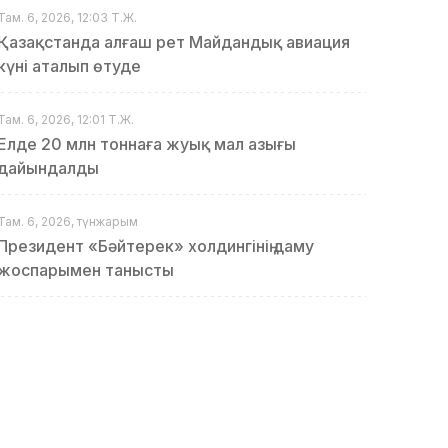
Там. 6, 2026, 12:03 Т.Ж.
Қазақстанда алғаш рет Майдандық авиация
күні аталып өтуде
Там. 6, 2026, 12:01 Т.Ж.
Елде 20 млн тоннаға жуық мал азығы
дайындалды
Там. 6, 2026, түнжарым
Президент «Бәйтерек» холдингінің даму
жоспарымен танысты