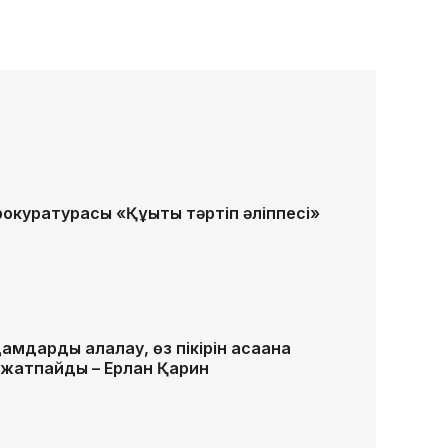
куратурасы «Құқықтық тәртіп әліппесі»
мдарды алалау, өз пікірін қасақана
е жатпайды – Ерлан Қарин