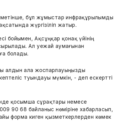
әліметінше, бұл жұмыстар инфрақұрылымды
қсатында жүргізіліп жатыр.
есі бойымен, Ақсұңқар қонақ үйінің
сырылады. Ал әуежай аумағынан
ға болады.
ды алдын ала жоспарлауыңызды
кептеліс туындауы мүмкін, - деп ескертті
зінде қосымша сұрақтары немесе
 009 90 68 байланыс нөміріне хабарласып,
найы форма киген қызметкерлерден көмек