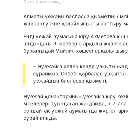
Фото: Алматы әкімдігі
Алматы әуежайы баспасөз қызметінің м
жақсарту және қолайлылықты арттыру ма
Енді әуежай аумағына кіру Ахметова көш
алдындағы 3-кіреберіс арқылы жүзеге а
бұрынғыдай Майлин көшесі арқылы шығу
– Әуежайға келер кезде уақытыңыз
сұраймыз. Себебі қарбалас уақытта 
әуежайдың баспасөз қызметі.
Әуежай қонақтарының әуежайға кіру ке
мәселелері туындаған жағдайда, + 7 777
сондай-ақ әуежай аумағында жүрген ар
сұрай алады.