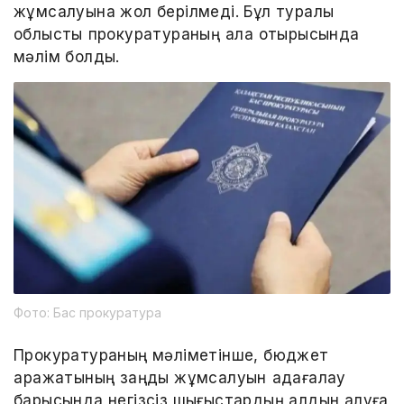
жұмсалуына жол берілмеді. Бұл туралы
облыстық прокуратураның алқа отырысында
мәлім болды.
Фото: Бас прокуратура
Прокуратураның мәліметінше, бюджет
қаражатының заңды жұмсалуын қадағалау
барысында негізсіз шығыстардың алдын алуға