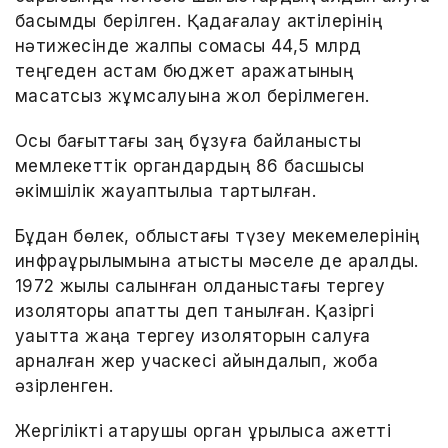
басымдық берілген. Қадағалау актілерінің
нәтижесінде жалпы сомасы 44,5 млрд
теңгеден астам бюджет қаражатының
мақсатсыз жұмсалуына жол берілмеген.
Осы бағыттағы заң бұзуға байланысты
мемлекеттік органдардың 86 басшысы
әкімшілік жауаптылыққа тартылған.
Бұдан бөлек, облыстағы түзеу мекемелерінің
инфрақұрылымына қатысты мәселе де қаралды.
1972 жылы салынған қолданыстағы тергеу
изоляторы апатты деп танылған. Қазіргі
уақытта жаңа тергеу изоляторын салуға
арналған жер учаскесі айқындалып, жоба
әзірленген.
Жергілікті атқарушы орган құрылысқа қажетті