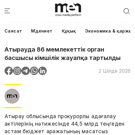
Саясат
Мәдениет
Құқық
Экономика & қаржы
Атырауда 86 мемлекеттік орган
басшысы әкімшілік жауапқа тартылды
2 Шілде 2026
Атырау облысында прокурорлық қадағалау
актілерінің нәтижесінде 44,5 млрд теңгеден
астам бюджет қаражатының мақсатсыз