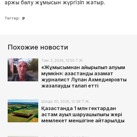
қаржы бөлу жұмысын жүргізіп жатыр.
Тегтер:
ҚР
Похожие новости
Там. 2, 2026, 12:50 Т.Ж.
«Жұмысымнан айырылып қалуым
мүмкін»: қазақстандық азамат
журналист Лұқпан Ахмедияровты
жазалауды талап етті
Шілде 30, 2026, 12:38 Т.Ж.
Қазақстанда 1 млн гектардан
астам ауыл шаруашылығы жері
мемлекет меншігіне қайтарылды