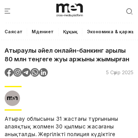
Саясат
Мәдениет
Құқық
Экономика & қаржы
Атыраулық әйел онлайн-банкинг арқылы
80 млн теңгеге жуық қаржыны жымқырған
5 Сәуір 2025
Атырау облысының 31 жастағы тұрғынының
алаяқтық жолмен 30 қылмыс жасағаны
анықталды. Жергілікті полиция күдіктіге