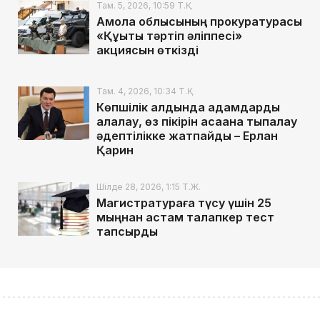
Там. 5, 2026, 10:59 Т.Қ.
Ақмола облысының прокуратурасы
«Құқықтық тәртіп әліппесі»
акциясын өткізді
Там. 4, 2026, 10:34 Т.Қ.
Көпшілік алдында адамдарды
алалау, өз пікірін қасақана тықпалау
әдептілікке жатпайды – Ерлан
Қарин
Шілде 28, 2026, 1:15 Т.Ж.
Магистратураға түсу үшін 25
мыңнан астам талапкер тест
тапсырды