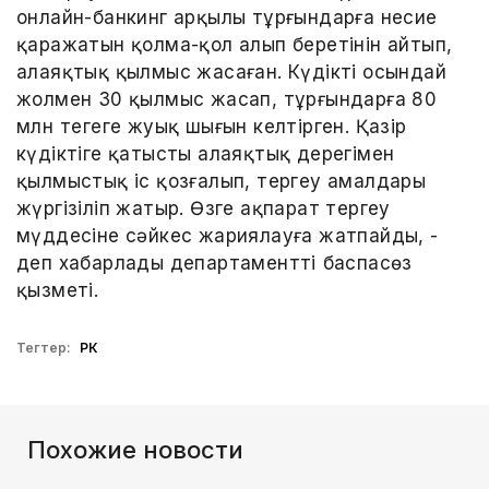
онлайн-банкинг арқылы тұрғындарға несие
қаражатын қолма-қол алып беретінін айтып,
алаяқтық қылмыс жасаған. Күдікті осындай
жолмен 30 қылмыс жасап, тұрғындарға 80
млн теңгеге жуық шығын келтірген. Қазір
күдіктіге қатысты алаяқтық дерегімен
қылмыстық іс қозғалып, тергеу амалдары
жүргізіліп жатыр. Өзге ақпарат тергеу
мүддесіне сәйкес жариялауға жатпайды, -
деп хабарлады департаменттің баспасөз
қызметі.
Тегтер:
РК
Похожие новости