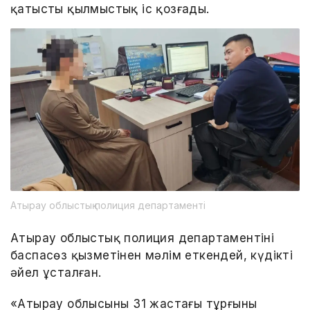
қатысты қылмыстық іс қозғады.
Атырау облыстық полиция департаменті
Атырау облыстық полиция департаментінің
баспасөз қызметінен мәлім еткендей, күдікті
әйел ұсталған.
«Атырау облысының 31 жастағы тұрғыны