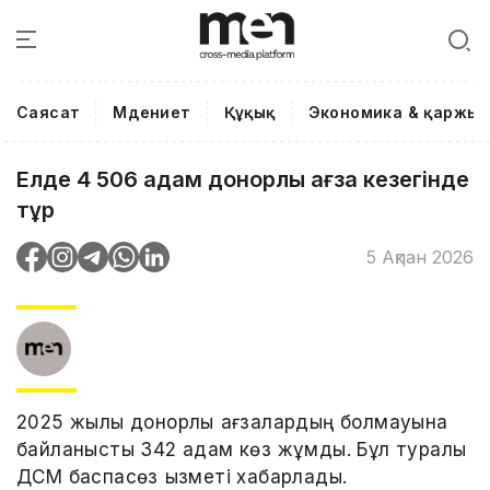
Саясат
Мәдениет
Құқық
Экономика & қаржы
Елде 4 506 адам донорлық ағза кезегінде
тұр
5 Ақпан 2026
2025 жылы донорлық ағзалардың болмауына
байланысты 342 адам көз жұмды. Бұл туралы
ДСМ баспасөз қызметі хабарлады.