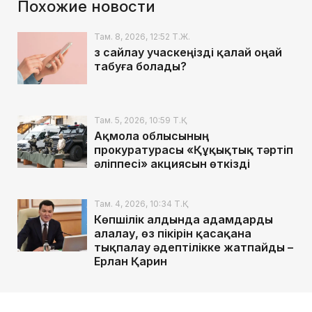
Похожие новости
Там. 8, 2026, 12:52 Т.Ж.
Өз сайлау учаскеңізді қалай оңай
табуға болады?
Там. 5, 2026, 10:59 Т.Қ.
Ақмола облысының
прокуратурасы «Құқықтық тәртіп
әліппесі» акциясын өткізді
Там. 4, 2026, 10:34 Т.Қ.
Көпшілік алдында адамдарды
алалау, өз пікірін қасақана
тықпалау әдептілікке жатпайды –
Ерлан Қарин