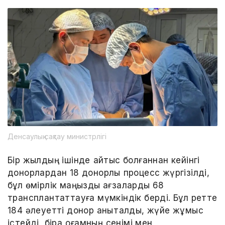
Денсаулық сақтау министрлігі
Бір жылдың ішінде қайтыс болғаннан кейінгі
донорлардан 18 донорлық процесс жүргізілді,
бұл өмірлік маңызды ағзаларды 68
трансплантаттауға мүмкіндік берді. Бұл ретте
184 әлеуетті донор анықталды, жүйе жұмыс
істейді, бірақ қоғамның сенімі мен