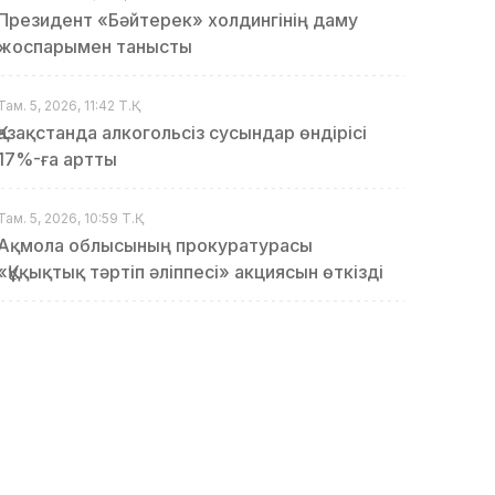
Президент «Бәйтерек» холдингінің даму
жоспарымен танысты
Там. 5, 2026, 11:42 Т.Қ.
Қазақстанда алкогольсіз сусындар өндірісі
17%-ға артты
Там. 5, 2026, 10:59 Т.Қ.
Ақмола облысының прокуратурасы
«Құқықтық тәртіп әліппесі» акциясын өткізді