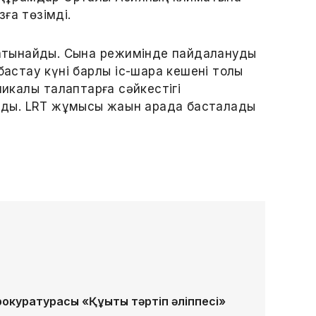
ға төзімді.
қатынайды. Сынақ режимінде пайдалануды
астау күні барлық іс-шара кешені толық
икалық талаптарға сәйкестігі
лады. LRT жұмысы жақын арада басталады
куратурасы «Құқықтық тәртіп әліппесі»