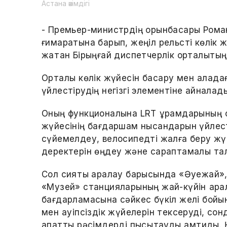
Астана әкімдігі
- Премьер-министрдің орынбасары Рома
ғимаратына барып, жеңіл рельсті көлік 
жатқан Бірыңғай диспетчерлік орталықт
Орталық көлік жүйесін басқару мен қалад
үйлестірудің негізгі элементіне айналад
Оның функционалына LRT құрамдарының қ
жүйесінің бағдаршам нысандарын үйлестір
сүйемелдеу, велосипедті жалға беру жүй
деректерін өңдеу және сараптамалық та
Сол сияқты аралау барысында «Әуежай»,
«Музей» станцияларының жай-күйін қаралд
бағдарламасына сәйкес бүкіл желі бойы
мен қауіпсіздік жүйелерін тексеруді, с
апаттық рәсімдерді пысықтауды қамтиды