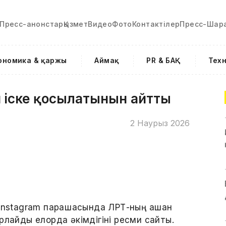
Пресс-анонстар
Қызмет
Видео
Фото
Контактілер
Пресс-Шар
ономика & қаржы
Аймақ
PR & БАҚ
Тех
н іске қосылатынын айтты
2 Наурыз 2026
Instagram парақшасында ЛРТ-ның қашан
рлайды елорда әкімдігіні ресми сайты.