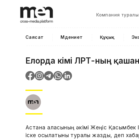
Компания туралы
Саясат
Мәдениет
Құқық
Эк
Елорда әкімі ЛРТ-ның қаша
Астана қаласының әкімі Жеңіс Қасымбек 
іске қосылатыны туралы жазды, деп хаба