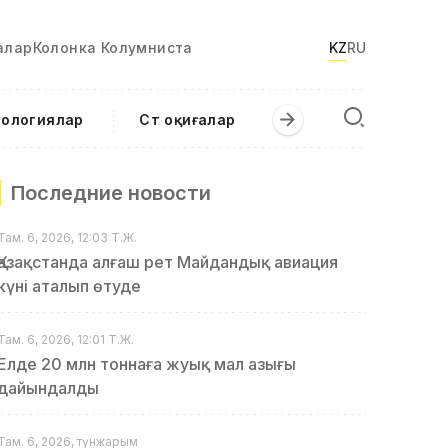
алар
Колонка Колумниста
KZ
RU
нологиялар
Сәт оқиғалар
Последние новости
Там. 6, 2026, 12:03 Т.Ж.
Қазақстанда алғаш рет Майдандық авиация
күні аталып өтуде
Там. 6, 2026, 12:01 Т.Ж.
Елде 20 млн тоннаға жуық мал азығы
дайындалды
Там. 6, 2026, түнжарым