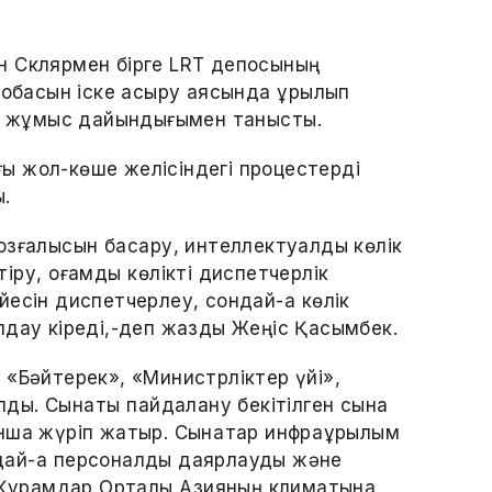
н Склярмен бірге LRT депосының
жобасын іске асыру аясында құрылып
ың жұмыс дайындығымен таныстық.
ағы жол-көше желісіндегі процестерді
ы.
озғалысын басқару, интеллектуалды көлік
у, қоғамдық көлікті диспетчерлік
есін диспетчерлеу, сондай-ақ көлік
лдау кіреді,-деп жазды Жеңіс Қасымбек.
 «Бәйтерек», «Министрліктер үйі»,
ы. Сынақтық пайдалану бекітілген сынақ
нша жүріп жатыр. Сынақтар инфрақұрылым
ондай-ақ персоналды даярлауды және
. Құрамдар Орталық Азияның климатына