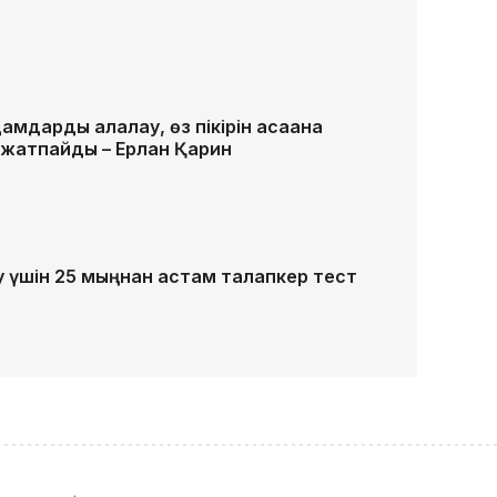
мдарды алалау, өз пікірін қасақана
е жатпайды – Ерлан Қарин
 үшін 25 мыңнан астам талапкер тест