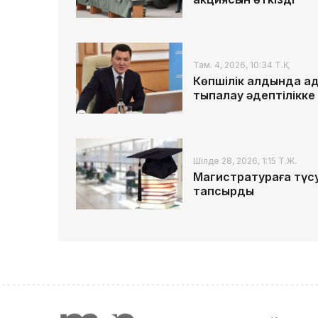
Там. 4, 2026, 10:34 Т.Қ.
Көпшілік алдында ада
тықпалау әдептілікк
Шілде 28, 2026, 1:15 Т.Ж.
Магистратураға түсу
тапсырды