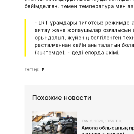
бейімделген, төмен температура мен аяз
- LRT құрамдары пилотсыз режимде 
аяқтау және жолаушылар қозғалысын б
орындалып, жүйенің белгіленген техн
расталғаннан кейін анықталатын бо
(көктемде), - деді елорда әкімі.
Тегтер:
ҚР
Похожие новости
Там. 5, 2026, 10:59 Т.Қ.
Ақмола облысының про
акциясын өткізді