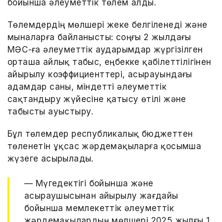
бойынша әлеуметтік төлем алды.
Төлемдердің мөлшері жеке белгіленеді және
мыналарға байланысты: соңғы 2 жылдағы
МӘСҚ-ға әлеуметтік аударымдар жүргізілген
орташа айлық табыс, еңбекке қабілеттілігінен
айырылу коэффициенттері, асырауындағы
адамдар саны, міндетті әлеуметтік
сақтандыру жүйесіне қатысу өтілі және
табысты ауыстыру.
Бұл төлемдер республикалық бюджеттен
төленетін ұқсас жәрдемақыларға қосымша
жүзеге асырылады.
— Мүгедектігі бойынша және
асыраушысынан айырылу жағдайы
бойынша мемлекеттік әлеуметтік
жәрдемақылардың мөлшері 2025 жылғы 1