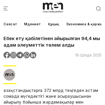
Саясат
Мәдениет
Құқық
Экономика & қаржы
Еңбек ету қабілетінен айырылған 94,4 мың
адам әлеуметтік төлем алды
16 Шілде 2025
Қазақстандықтарға 372 млрд теңгеден астам
сомада мүгедектігі және асыраушысынан
айырылу бойынша жәрдемақылар мен