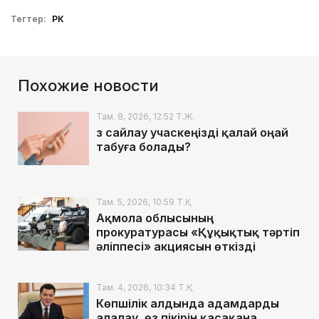
Тегтер:
РК
Похожие новости
Там. 8, 2026, 12:52 Т.Ж.
Өз сайлау учаскеңізді қалай оңай
табуға болады?
Там. 5, 2026, 10:59 Т.Қ.
Ақмола облысының
прокуратурасы «Құқықтық тәртіп
әліппесі» акциясын өткізді
Там. 4, 2026, 10:34 Т.Қ.
Көпшілік алдында адамдарды
алалау, өз пікірін қасақана