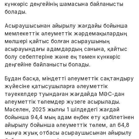
күнкөріс деңгейінің шамасына байланысты
болады.
Асыраушысынан айырылу жағдайы бойынша
мемлекеттік әлеуметтік жәрдемақылардың
мөлшері қайтыс болған асыраушының
асырауындағы адамдардың санына, қайтыс
болу себептеріне және ең төмен күнкөріс
деңгейіне байланысты болады.
Бұдан басқа, міндетті әлеуметтік сақтандыру
жүйесіне қатысушыларға әлеуметтік
тәуекелдер туындаған жағдайда МӘСҚ-дан
әлеуметтік төлемдер жүзеге асырылады.
Мәселен, 2025 жылғы 1 шілдедегі жағдай
бойынша 94,4 мың адам еңбек ету қабілетінен
айырылу бойынша әлеуметтік төлем, ал 64,8
мыңға жуық отбасы асыраушысынан айырылу