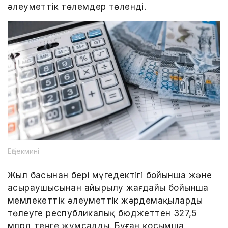
әлеуметтік төлемдер төленді.
Еңбекмині
Жыл басынан бері мүгедектігі бойынша және
асыраушысынан айырылу жағдайы бойынша
мемлекеттік әлеуметтік жәрдемақыларды
төлеуге республикалық бюджеттен 327,5
млрд теңге жұмсалды. Бұған қосымша