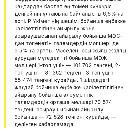
қаңтардан бастап ең төмен күнкөріс
деңгейінің ұлғаюына байланысты 6,5%-ға
өсті. ҚР Үкіметінің шешімі бойынша еңбекке
қабілеттілігінен айырылу және
асыраушысынан айырылу бойынша МӘСҚ-
дан төленетін төлемдердің мөлшері де
6,5%-ға артты. Мәселен, осы жылы жалпы
аурудан мүгедектігі бойынша МӘЖ
мөлшері 1-топ үшін — 101 702 теңгені, 2-
топ үшін — 81 362 теңгені, 3-топ үшін —
55 474 теңгені құрайды. 1 шілдедегі
жағдай бойынша еңбекке қабілеттілігінен
айырылу бойынша әлеуметтік
төлемдердің орташа мөлшері 70 574
теңгені, асыраушысынан айырылу
бойынша — 72 528 теңгені құрайды, —
делінген хабарламада.