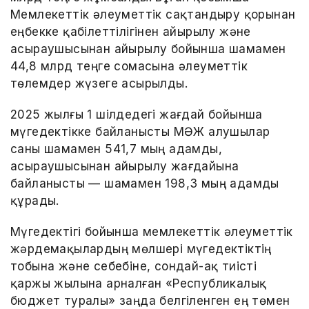
Мемлекеттік әлеуметтік сақтандыру қорынан
еңбекке қабілеттілігінен айырылу және
асыраушысынан айырылу бойынша шамамен
44,8 млрд теңге сомасына әлеуметтік
төлемдер жүзеге асырылды.
2025 жылғы 1 шілдедегі жағдай бойынша
мүгедектікке байланысты МӘЖ алушылар
саны шамамен 541,7 мың адамды,
асыраушысынан айырылу жағдайына
байланысты — шамамен 198,3 мың адамды
құрады.
Мүгедектігі бойынша мемлекеттік әлеуметтік
жәрдемақылардың мөлшері мүгедектіктің
тобына және себебіне, сондай-ақ тиісті
қаржы жылына арналған «Республикалық
бюджет туралы» заңда белгіленген ең төмен