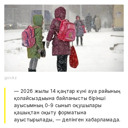
gov.kz
— 2026 жылғы 14 қаңтар күні ауа райының
қолайсыздығына байланысты бірінші
ауысымның 0-9 сынып оқушылары
қашықтан оқыту форматына
ауыстырылады, — делінген хабарламада.