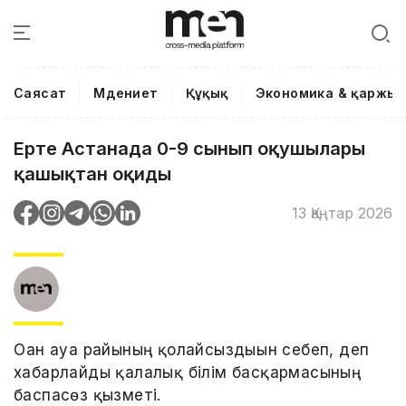
Саясат
Мәдениет
Құқық
Экономика & қаржы
Ертең Астанада 0-9 сынып оқушылары
қашықтан оқиды
13 Қаңтар 2026
Оған ауа райының қолайсыздығын себеп, деп
хабарлайды қалалық білім басқармасының
баспасөз қызметі.