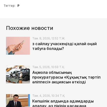
Тегтер:
ҚР
Похожие новости
Там. 8, 2026, 12:52 Т.Ж.
Өз сайлау учаскеңізді қалай оңай
табуға болады?
Там. 5, 2026, 10:59 Т.Қ.
Ақмола облысының
прокуратурасы «Құқықтық тәртіп
әліппесі» акциясын өткізді
Там. 4, 2026, 10:34 Т.Қ.
Көпшілік алдында адамдарды
алалау, өз пікірін қасақана