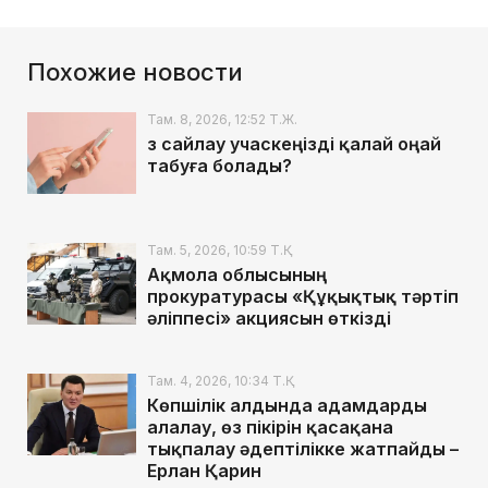
Похожие новости
Там. 8, 2026, 12:52 Т.Ж.
Өз сайлау учаскеңізді қалай оңай
табуға болады?
Там. 5, 2026, 10:59 Т.Қ.
Ақмола облысының
прокуратурасы «Құқықтық тәртіп
әліппесі» акциясын өткізді
Там. 4, 2026, 10:34 Т.Қ.
Көпшілік алдында адамдарды
алалау, өз пікірін қасақана
тықпалау әдептілікке жатпайды –
Ерлан Қарин