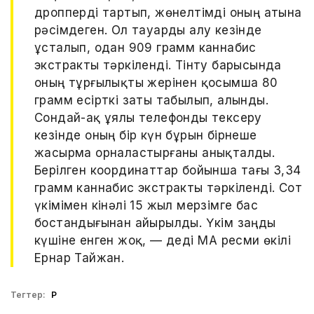
дропперді тартып, жөнелтімді оның атына
рәсімдеген. Ол тауарды алу кезінде
ұсталып, одан 909 грамм каннабис
экстракты тәркіленді. Тінту барысында
оның тұрғылықты жерінен қосымша 80
грамм есірткі заты табылып, алынды.
Сондай-ақ ұялы телефонды тексеру
кезінде оның бір күн бұрын бірнеше
жасырма орналастырғаны анықталды.
Берілген координаттар бойынша тағы 3,34
грамм каннабис экстракты тәркіленді. Сот
үкімімен кінәлі 15 жыл мерзімге бас
бостандығынан айырылды. Үкім заңды
күшіне енген жоқ, — деді ҚМА ресми өкілі
Ернар Тайжан.
Тегтер:
ҚР