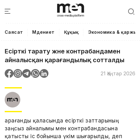
Саясат
Мәдениет
Құқық
Экономика & қаржы
Есірткі тарату және контрабандамен
айналысқан қарағандылық сотталды
21 Қаңтар 2026
Қарағанды қаласында есірткі заттарының
заңсыз айналымы мен контрабандасына
қатысты іс бойынша үкім шығарылды, деп