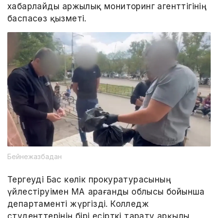
хабарлайды Қаржылық мониторинг агенттігінің
баспасөз қызметі.
Бейнежазбадан
Тергеуді Бас көлік прокуратурасының
үйлестіруімен ҚМА Қарағанды облысы бойынша
департаменті жүргізді. Колледж
студенттерінің бірі есірткі тарату арқылы