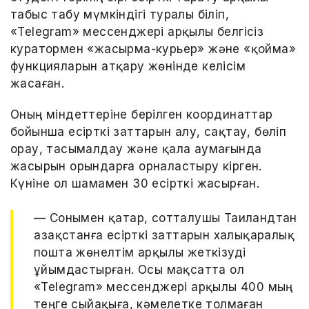
табыс табу мүмкіндігі туралы біліп,
«Telegram» мессенджері арқылы белгісіз
куратормен «жасырма-курьер» және «қойма»
функцияларын атқару жөнінде келісім
жасаған.
Оның міндеттеріне берілген координаттар
бойынша есірткі заттарын алу, сақтау, бөліп
орау, тасымалдау және қала аумағында
жасырын орындарға орналастыру кірген.
Күніне ол шамамен 30 есірткі жасырған.
— Сонымен қатар, сотталушы Таиландтан
Қазақстанға есірткі заттарын халықаралық
пошта жөнелтім арқылы жеткізуді
ұйымдастырған. Осы мақсатта ол
«Telegram» мессенджері арқылы 400 мың
теңге сыйақыға, кәмелетке толмаған