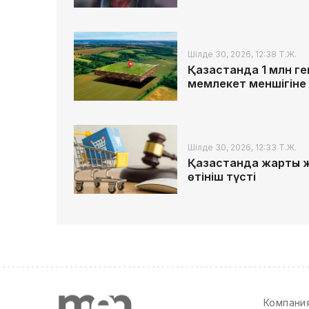
Шілде 30, 2026, 12:38 Т.Ж.
Қазақстанда 1 млн 
мемлекет меншігіне
Шілде 30, 2026, 12:33 Т.Ж.
Қазақстанда жарты 
өтініш түсті
Компани