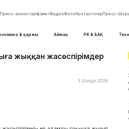
Пресс-анонстар
Қызмет
Видео
Фото
Контактілер
Пресс-Шар
ономика & қаржы
Аймақ
PR & БАҚ
Тех
қыға жыққан жасөспірімдер
3 Шілде 2026
п жасөспірімнің ер адамды соққыға жығып