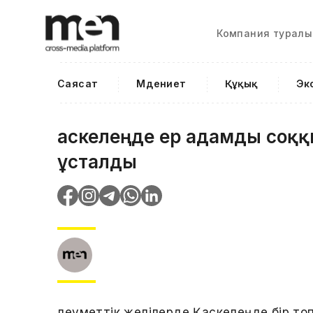
Компания туралы
Саясат
Мәдениет
Құқық
Эк
Қаскелеңде ер адамды соқ
ұсталды
Әлеуметтік желілерде Қаскелеңде бір то