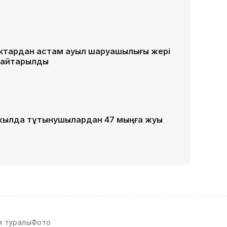
гектардан астам ауыл шаруашылығы жері
 қайтарылды
жылда тұтынушылардан 47 мыңға жуық
я туралы
Фото