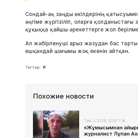
Сондай-ақ заңды өкілдерінің қатысуым
әңгіме жүргізіліп, оларға қолданыстағы 
құқыққа қайшы әрекеттерге жол берілмей
Ал жәбірленуші арыз жазудан бас тарт
ешқандай шағымы жоқ екенін айтқан.
Тегтер:
ҚР
Похожие новости
Там. 2, 2026, 12:50 Т.Ж.
«Жұмысымнан айырылы
журналист Лұқпан А