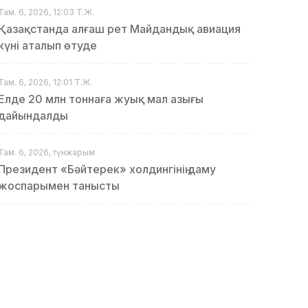
Там. 6, 2026, 12:03 Т.Ж.
Қазақстанда алғаш рет Майдандық авиация
күні аталып өтуде
Там. 6, 2026, 12:01 Т.Ж.
Елде 20 млн тоннаға жуық мал азығы
дайындалды
Там. 6, 2026, түнжарым
Президент «Бәйтерек» холдингінің даму
жоспарымен танысты