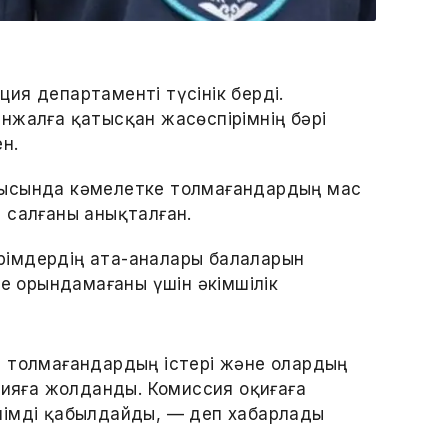
ия департаменті түсінік берді.
нжалға қатысқан жасөспірімнің бәрі
н.
рысында кәмелетке толмағандардың мас
 салғаны анықталған.
імдердің ата-аналары балаларын
ше орындамағаны үшін әкімшілік
 толмағандардың істері және олардың
сияға жолданды. Комиссия оқиғаға
імді қабылдайды, — деп хабарлады