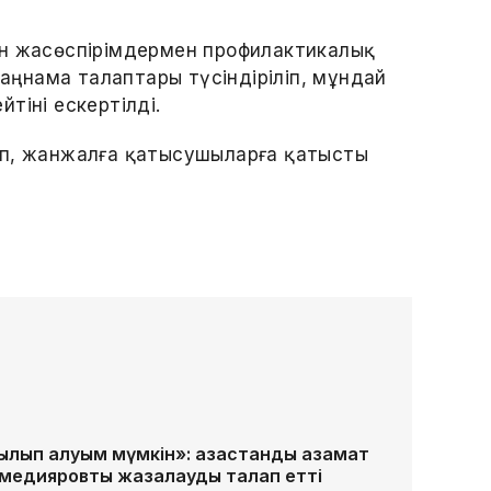
ен жасөспірімдермен профилактикалық
заңнама талаптары түсіндіріліп, мұндай
тіні ескертілді.
ып, жанжалға қатысушыларға қатысты
п қалуым мүмкін»: қазақстандық азамат
хмедияровты жазалауды талап етті