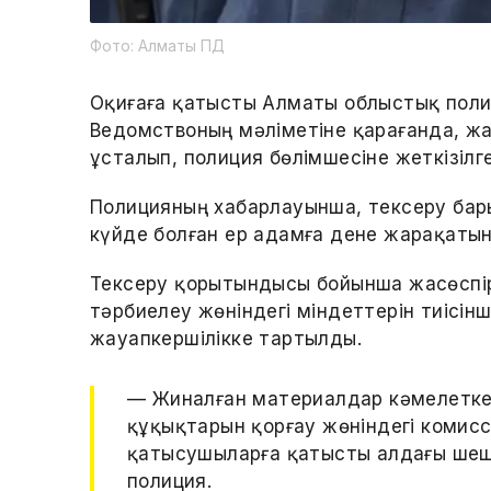
Фото: Алматы ПД
Оқиғаға қатысты Алматы облыстық полиц
Ведомствоның мәліметіне қарағанда, жа
ұсталып, полиция бөлімшесіне жеткізілге
Полицияның хабарлауынша, тексеру ба
күйде болған ер адамға дене жарақатын
Тексеру қорытындысы бойынша жасөспір
тәрбиелеу жөніндегі міндеттерін тиісін
жауапкершілікке тартылды.
— Жиналған материалдар кәмелетке
құқықтарын қорғау жөніндегі комис
қатысушыларға қатысты алдағы шеш
полиция.