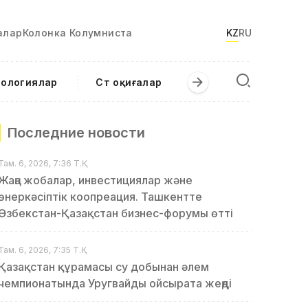
алар
Колонка Колумниста
KZ
RU
нологиялар
Сәт оқиғалар
Последние новости
Там. 6, 2026, 7:36 Т.Қ.
Жаңа жобалар, инвестициялар және
өнеркәсіптік коопреация. Ташкентте
Өзбекстан-Қазақстан бизнес-форумы өтті
Там. 6, 2026, 7:35 Т.Қ.
Қазақстан құрамасы су добынан әлем
чемпионатында Уругвайды ойсырата жеңді