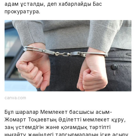
адам ұсталды, деп хабарлайды Бас
прокуратура.
canva.com
Бұл шаралар Мемлекет басшысы Қасым-
Жомарт Тоқаевтың Әділетті мемлекет құру,
заң үстемдігін және қоғамдық тәртіпті
нығайту жөніндегі тапсырмаларын іске асыру