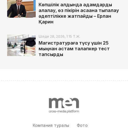
Көпшілік алдында адамдарды
алалау, өз пікірін қасақана тықпалау
әдептілікке жатпайды – Ерлан
Қарин
Шілде 28, 2026, 1:15 Т.Ж.
Магистратураға түсу үшін 25
мыңнан астам талапкер тест
тапсырды
Компания туралы
Фото