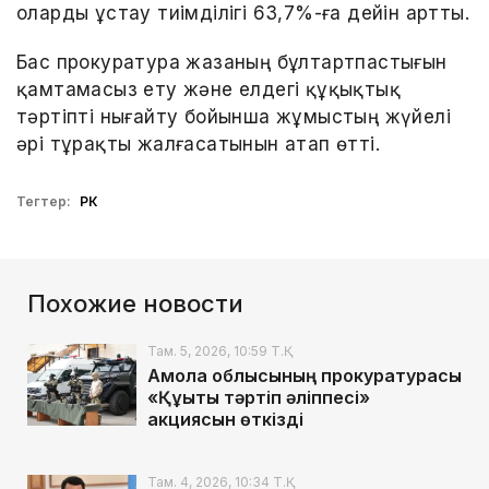
оларды ұстау тиімділігі 63,7%-ға дейін артты.
Бас прокуратура жазаның бұлтартпастығын
қамтамасыз ету және елдегі құқықтық
тәртіпті нығайту бойынша жұмыстың жүйелі
әрі тұрақты жалғасатынын атап өтті.
Тегтер:
РК
Похожие новости
Там. 5, 2026, 10:59 Т.Қ.
Ақмола облысының прокуратурасы
«Құқықтық тәртіп әліппесі»
акциясын өткізді
Там. 4, 2026, 10:34 Т.Қ.