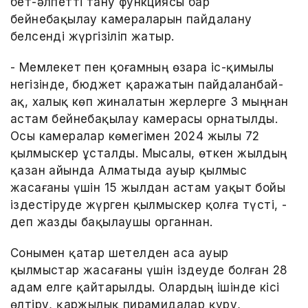
бет-әлпетті тану функциясы бар
бейнебақылау камераларын пайдалану
белсенді жүргізіліп жатыр.
- Мемлекет пен қоғамның өзара іс-қимылы
негізінде, бюджет қаражатын пайдаланбай-
ақ, халық көп жиналатын жерлерге 3 мыңнан
астам бейнебақылау камерасы орнатылды.
Осы камералар көмегімен 2024 жылы 72
қылмыскер ұсталды. Мысалы, өткен жылдың
қазан айында Алматыда ауыр қылмыс
жасағаны үшін 15 жылдан астам уақыт бойы
іздестіруде жүрген қылмыскер қолға түсті, -
деп жазды бақылаушы органнан.
Сонымен қатар шетелден аса ауыр
қылмыстар жасағаны үшін іздеуде болған 28
адам елге қайтарылды. Олардың ішінде кісі
өлтіру, қаржылық пирамидалар құру,