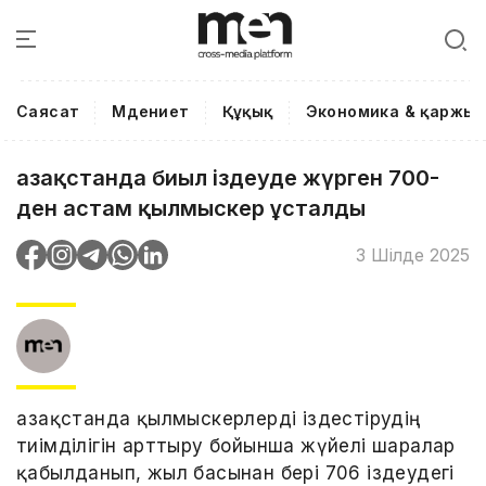
Саясат
Мәдениет
Құқық
Экономика & қаржы
Қазақстанда биыл іздеуде жүрген 700-
ден астам қылмыскер ұсталды
3 Шілде 2025
Қазақстанда қылмыскерлерді іздестірудің
тиімділігін арттыру бойынша жүйелі шаралар
қабылданып, жыл басынан бері 706 іздеудегі