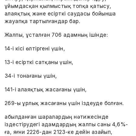
ұйымдасқан қылмыстық топқа қатысу,
алаяқтық және есірткі саудасы бойынша
жауапқа тартылғандар бар.
Жалпы, ұсталған 706 адамның ішінде:
14-і кісі өлтіргені үшін,
13-і есірткі сатқаны үшін,
34-і тонағаны үшін,
141-і алаяқтық жасағаны үшін,
269-ы ұрлық жасағаны үшін іздеуде болған.
Қабылданған шаралардың нәтижесінде
іздестірудегі адамдардың жалпы саны 4,6%-
ға, яғни 2226-дан 2123-ке дейін азайып,