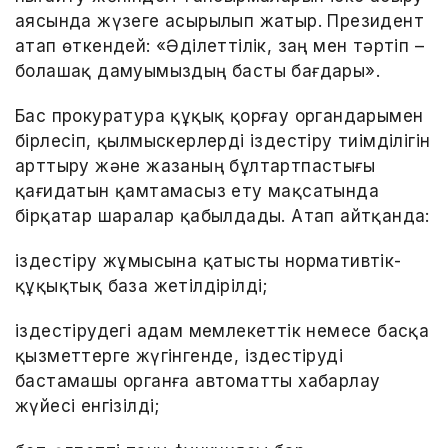
аясында жүзеге асырылып жатыр. Президент
атап өткендей: «Әділеттілік, заң мен тәртіп –
болашақ дамуымыздың басты бағдары».
Бас прокуратура құқық қорғау органдарымен
бірлесіп, қылмыскерлерді іздестіру тиімділігін
арттыру және жазаның бұлтартпастығы
қағидатын қамтамасыз ету мақсатында
бірқатар шаралар қабылдады. Атап айтқанда:
іздестіру жұмысына қатысты нормативтік-
құқықтық база жетілдірілді;
іздестірудегі адам мемлекеттік немесе басқа
қызметтерге жүгінгенде, іздестіруді
бастамашы органға автоматты хабарлау
жүйесі енгізілді;