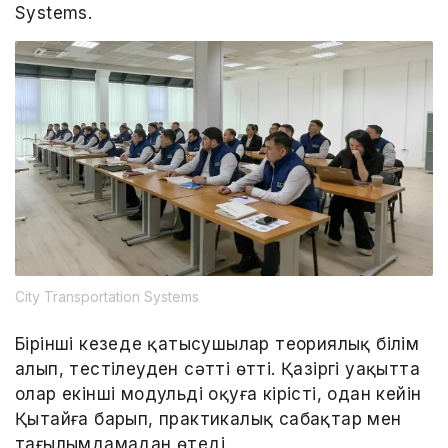
Systems.
City Transportation Systems
Бірінші кезеңде қатысушылар теориялық білім
алып, тестілеуден сәтті өтті. Қазіргі уақытта
олар екінші модульді оқуға кірісті, одан кейін
Қытайға барып, практикалық сабақтар мен
тағылымдамадан өтеді.