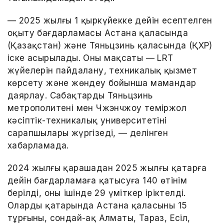
— 2025 жылғы 1 қыркүйекке дейін есептелген
оқыту бағдарламасы Астана қаласында
(Қазақстан) және Тяньцзинь қаласында (ҚХР)
іске асырылады. Оның мақсаты — LRT
жүйелерін пайдалану, техникалық қызмет
көрсету және жөндеу бойынша мамандар
даярлау. Сабақтарды Тяньцзинь
метрополитені мен Чжэнчжоу теміржол
кәсіптік-техникалық университетінің
сарапшылары жүргізеді, — делінген
хабарламада.
2024 жылғы қарашадан 2025 жылғы қаңтарға
дейін бағдарламаға қатысуға 140 өтінім
берілді, оның ішінде 29 үміткер іріктелді.
Олардың қатарында Астана қаласының 15
тұрғыны, сондай-ақ Алматы, Тараз, Есіл,