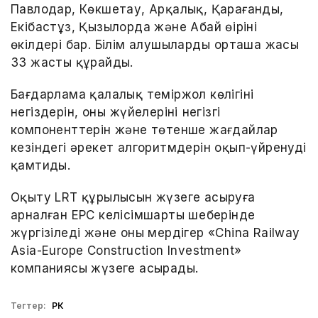
Павлодар, Көкшетау, Арқалық, Қарағанды,
Екібастұз, Қызылорда және Абай өңірінің
өкілдері бар. Білім алушылардың орташа жасы
33 жасты құрайды.
Бағдарлама қалалық теміржол көлігінің
негіздерін, оның жүйелерінің негізгі
компоненттерін және төтенше жағдайлар
кезіндегі әрекет алгоритмдерін оқып-үйренуді
қамтиды.
Оқыту LRT құрылысын жүзеге асыруға
арналған EPC келісімшарты шеңберінде
жүргізіледі және оны мердігер «China Railway
Asia-Europe Construction Investment»
компаниясы жүзеге асырады.
Тегтер:
РК