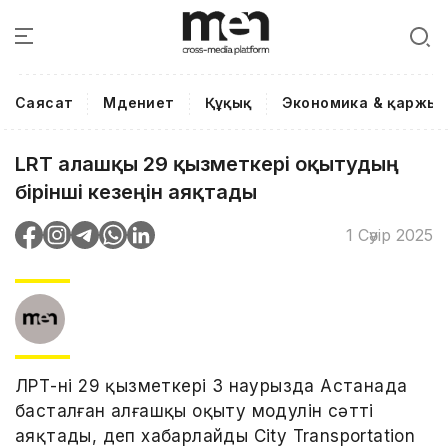
Саясат
Мәдениет
Құқық
Экономика & қаржы
LRT алғашқы 29 қызметкері оқытудың
бірінші кезеңін аяқтады
1 Сәуір 2025
ЛРТ-нің 29 қызметкері 3 наурызда Астанада
басталған алғашқы оқыту модулін сәтті
аяқтады, деп хабарлайды City Transportation