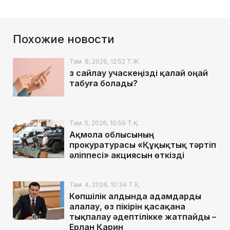
Похожие новости
Там. 8, 2026, 12:52 Т.Ж.
Өз сайлау учаскеңізді қалай оңай
табуға болады?
Там. 5, 2026, 10:59 Т.Қ.
Ақмола облысының
прокуратурасы «Құқықтық тәртіп
әліппесі» акциясын өткізді
Там. 4, 2026, 10:34 Т.Қ.
Көпшілік алдында адамдарды
алалау, өз пікірін қасақана
тықпалау әдептілікке жатпайды –
Ерлан Қарин