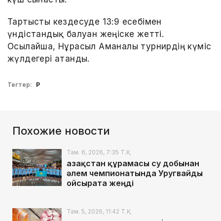
Тартысты кездесуде 13:9 есебімен
үндістандық балуан жеңіске жетті.
Осылайша, Нұрасыл Аманалы турнирдің күміс
жүлдегері атанды.
Тегтер:
ҚР
Похожие новости
Там. 6, 2026, 7:35 Т.Қ.
Қазақстан құрамасы су добынан
әлем чемпионатында Уругвайды
ойсырата жеңді
Там. 5, 2026, 11:42 Т.Қ.