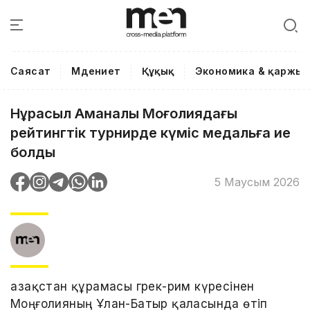
Саясат
Мәдениет
Құқық
Экономика & қаржы
Нұрасыл Аманалы Моңғолиядағы
рейтингтік турнирде күміс медальға ие
болды
5 Маусым 2026
Қазақстан құрамасы грек-рим күресінен
Моңғолияның Ұлан-Батыр қаласында өтіп