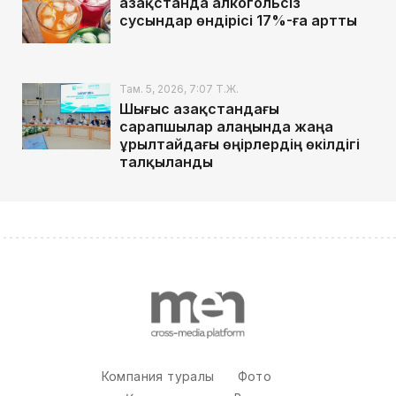
Қазақстанда алкогольсіз
сусындар өндірісі 17%-ға артты
Там. 5, 2026, 7:07 Т.Ж.
Шығыс Қазақстандағы
сарапшылар алаңында жаңа
Құрылтайдағы өңірлердің өкілдігі
талқыланды
Компания туралы
Фото