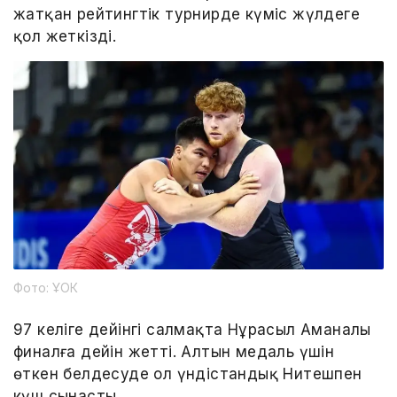
жатқан рейтингтік турнирде күміс жүлдеге
қол жеткізді.
Фото: ҰОК
97 келіге дейінгі салмақта Нұрасыл Аманалы
финалға дейін жетті. Алтын медаль үшін
өткен белдесуде ол үндістандық Нитешпен
күш сынасты.